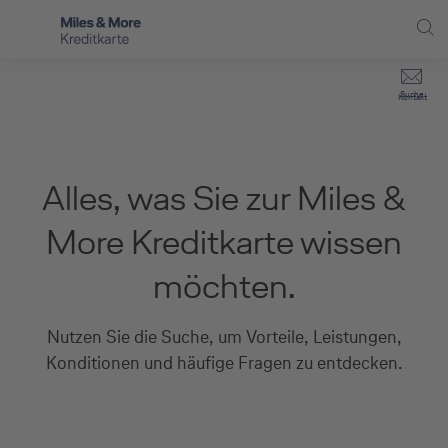
Direkt zur Hauptnavigation (Enter drücken)
Privat-Kund:innen
Suche
Kontakt
Direkt zur Suche (Enter drücken)
Häufige Fragen
Selbstständige
Miles & More Programm
Unternehmen
Direkt zum Hauptinhalt (Enter drücken)
Alles, was Sie zur Miles &
Schritt für Schritt zur neuen Karte
Service
More Kreditkarte wissen
Kreditkarte empfehlen
möchten.
Kreditkarten-Banking
Nutzen Sie die Suche, um Vorteile, Leistungen,
Kreditkarte beantragen
Konditionen und häufige Fragen zu entdecken.