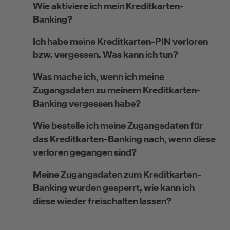
Wie aktiviere ich mein Kreditkarten-
Banking?
Selbstständige
Ich habe meine Kreditkarten-PIN verloren
bzw. vergessen. Was kann ich tun?
(z.B. Gewerbetreibender, Handwerker,
Freiberufler)
Was mache ich, wenn ich meine
Zugangsdaten zu meinem Kreditkarten-
Unternehmen
Banking vergessen habe?
(z.B. e.K., Personengesellschaft (inkl. GbR),
Wie bestelle ich meine Zugangsdaten für
GmbH)
das Kreditkarten-Banking nach, wenn diese
verloren gegangen sind?
Meine Zugangsdaten zum Kreditkarten-
Banking wurden gesperrt, wie kann ich
diese wieder freischalten lassen?