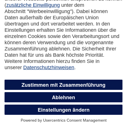
Kreditkarte automatisch eine neue Karte
zugesandt?
Was passiert mit dem Guthaben auf der
gesperrten Kreditkarte?
Wie kündige ich meine Lufthansa Miles &
More Credit Card?
Überweisungsservice,
Guthabenauszahlung und flexible
Teilzahlung
Wie funktioniert der Überweisungsservice?
Was ist der Unterschied zwischen