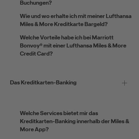
Buchungen?
Wie und wo erhalte ich mit meiner Lufthansa
Miles & More Kreditkarte Bargeld?
Kreditkarte beantragen
Welche Vorteile habe ich bei Marriott
Bonvoy® mit einer Lufthansa Miles & More
Suchen Sie eine Kreditkarte für die private oder
Credit Card?
geschäftliche Nutzung? Oder möchten Sie
Kreditkarten für Ihr Unternehmen beantragen?
Über die Auswahl gelangen Sie direkt in den
gewünschten Antrag.
Das Kreditkarten-Banking
Private Nutzung
Welche Services bietet mir das
Kreditkarten-Banking innerhalb der Miles &
More App?
Geschäftliche Nutzung