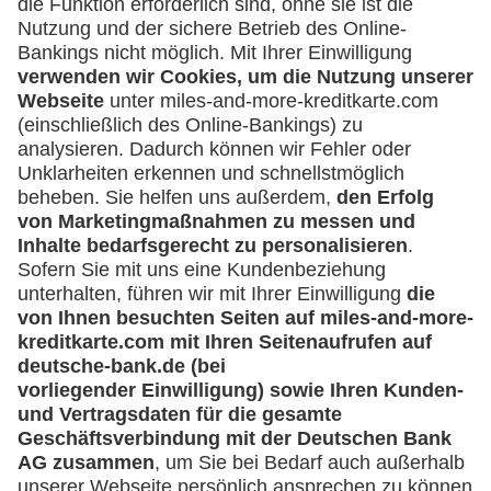
Was kann ich tun, wenn ich über eine
Umsatzanfrage informiert werde, die ich
nicht veranlasst habe?
Sperren der Lufthansa Miles & More
Credit Card
Muss ich meine Lufthansa Miles & More
Credit Card sofort sperren, wenn ich einen
Kartenumsatz nicht zuordnen kann?
Ich möchte meine Karte sperren - was muss
ich tun?
Bekomme ich nach Sperrung meiner