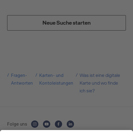
Neue Suche starten
Kreditkarte beantragen
Suchen Sie eine Kreditkarte für die private oder
Fragen-
Karten- und
Was ist eine digitale
geschäftliche Nutzung? Oder möchten Sie
Antworten
Kontoleistungen
Karte und wo finde
Kreditkarten für Ihr Unternehmen beantragen?
ich sie?
Über die Auswahl gelangen Sie direkt in den
gewünschten Antrag.
Private Nutzung
Folge uns