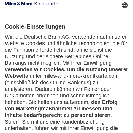
Kartenausgebende Bank:
Geschäftliche Nutzung
Selbstständige
(z.B. Gewerbetreibender, Handwerker,
Freiberufler)
Service
Häufige Fragen
Unternehmen
Downloadcenter
(z.B. e.K., Personengesellschaft (inkl. GbR),
Kontakt
GmbH)
Mehr
Kreditkarten-Banking
miles-and-more.com