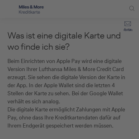
Direkt zur Hauptnavigation (Enter drücken)
Privat-Kund:innen
Suche
Kontakt
Was ist eine digitale Karte und
Direkt zur Suche (Enter drücken)
Häufige Fragen
Selbstständige
wo finde ich sie?
Miles & More Programm
Unternehmen
Direkt zum Hauptinhalt (Enter drücken)
Beim Einrichten von Apple Pay wird eine digitale
Schritt für Schritt zur neuen Karte
Version Ihrer Lufthansa Miles & More Credit Card
Service
erzeugt. Sie sehen die digitale Version der Karte in
Kreditkarte empfehlen
der App. In der Apple Wallet sind die letzten 4
Stellen der Karte zu sehen. Bei der Google Wallet
Kreditkarten-Banking
verhält es sich analog.
Die digitale Karte ermöglicht Zahlungen mit Apple
Kreditkarte beantragen
Pay, ohne dass Ihre Kreditkartendaten dafür auf
Ihrem Endgerät gespeichert werden müssen.