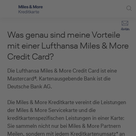
Direkt zur Hauptnavigation (Enter drücken)
Privat-Kund:innen
Suche
Kontakt
Was genau sind meine Vorteile
Direkt zur Suche (Enter drücken)
Häufige Fragen
Selbstständige
mit einer Lufthansa Miles & More
Miles & More Programm
Credit Card?
Unternehmen
Direkt zum Hauptinhalt (Enter drücken)
Schritt für Schritt zur neuen Karte
Service
Die Lufthansa Miles & More Credit Card ist eine
Mastercard®. Kartenausgebende Bank ist die
Kreditkarte empfehlen
Deutsche Bank AG.
Kreditkarten-Banking
Die Miles & More Kreditkarte vereint die Leistungen
Kreditkarte beantragen
der Miles & More Servicekarte und die
kreditkartenspezifischen Leistungen in einer Karte:
Sie sammeln nicht nur bei Miles & More Partnern
Meilen, sondern mit jedem Kreditkartenumsatz* an