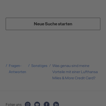
Geschäftliche Nutzung
Neue Suche starten
Selbstständige
(z.B. Gewerbetreibender, Handwerker,
Freiberufler)
Fragen-
Sonstiges
Was genau sind meine
Unternehmen
Antworten
Vorteile mit einer Lufthansa
(z.B. e.K., Personengesellschaft (inkl. GbR),
Miles & More Credit Card?
GmbH)
Folge uns