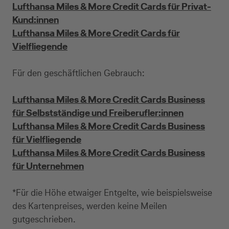
Lufthansa Miles & More Credit Cards für Privat-
Kund:innen
Lufthansa Miles & More Credit Cards für
Vielfliegende
Für den geschäftlichen Gebrauch:
Lufthansa Miles & More Credit Cards Business
Kreditkarte beantragen
für Selbstständige und Freiberufler:innen
Lufthansa Miles & More Credit Cards Business
Suchen Sie eine Kreditkarte für die private oder
für Vielfliegende
geschäftliche Nutzung? Oder möchten Sie
Lufthansa Miles & More Credit Cards Business
Kreditkarten für Ihr Unternehmen beantragen?
für Unternehmen
Über die Auswahl gelangen Sie direkt in den
gewünschten Antrag.
*Für die Höhe etwaiger Entgelte, wie beispielsweise
des Kartenpreises, werden keine Meilen
Private Nutzung
gutgeschrieben.