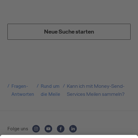
Neue Suche starten
Kreditkarte beantragen
Suchen Sie eine Kreditkarte für die private oder
geschäftliche Nutzung? Oder möchten Sie
Fragen-
Rund um
Kann ich mit Money-Send-
Kreditkarten für Ihr Unternehmen beantragen?
Antworten
die Meile
Services Meilen sammeln?
Über die Auswahl gelangen Sie direkt in den
gewünschten Antrag.
Private Nutzung
Folge uns