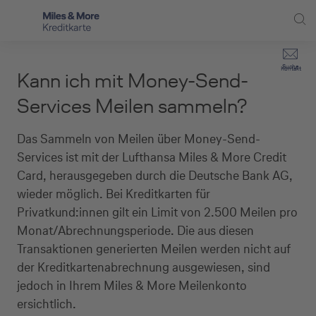
Direkt zur Hauptnavigation (Enter drücken)
Privat-Kund:innen
Suche
Kontakt
Kann ich mit Money-Send-
Direkt zur Suche (Enter drücken)
Häufige Fragen
Selbstständige
Services Meilen sammeln?
Miles & More Programm
Unternehmen
Direkt zum Hauptinhalt (Enter drücken)
Das Sammeln von Meilen über Money-Send-
Schritt für Schritt zur neuen Karte
Services ist mit der Lufthansa Miles & More Credit
Service
Card, herausgegeben durch die Deutsche Bank AG,
Kreditkarte empfehlen
wieder möglich. Bei Kreditkarten für
Privatkund:innen gilt ein Limit von 2.500 Meilen pro
Kreditkarten-Banking
Monat/Abrechnungsperiode. Die aus diesen
Transaktionen generierten Meilen werden nicht auf
Kreditkarte beantragen
der Kreditkartenabrechnung ausgewiesen, sind
jedoch in Ihrem Miles & More Meilenkonto
ersichtlich.