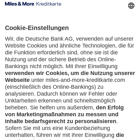
Kartenausgebende Bank:
Geschäftliche Nutzung
Selbstständige
(z.B. Gewerbetreibender, Handwerker,
Freiberufler)
Service
Häufige Fragen
Unternehmen
Downloadcenter
(z.B. e.K., Personengesellschaft (inkl. GbR),
Kontakt
GmbH)
Mehr
Kreditkarten-Banking
miles-and-more.com