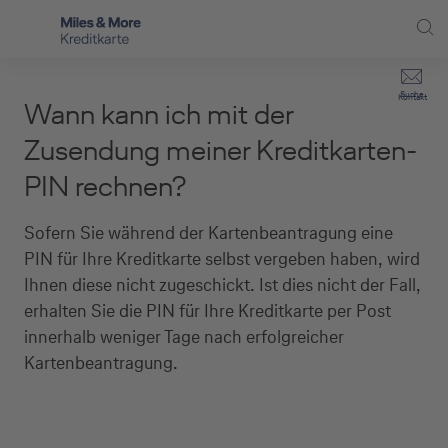
Direkt zur Hauptnavigation (Enter drücken)
Privat-Kund:innen
Suche
Kontakt
Wann kann ich mit der
Direkt zur Suche (Enter drücken)
Häufige Fragen
Selbstständige
Zusendung meiner Kreditkarten-
Miles & More Programm
PIN rechnen?
Unternehmen
Direkt zum Hauptinhalt (Enter drücken)
Schritt für Schritt zur neuen Karte
Service
Sofern Sie während der Kartenbeantragung eine
PIN für Ihre Kreditkarte selbst vergeben haben, wird
Kreditkarte empfehlen
Ihnen diese nicht zugeschickt. Ist dies nicht der Fall,
erhalten Sie die PIN für Ihre Kreditkarte per Post
Kreditkarten-Banking
innerhalb weniger Tage nach erfolgreicher
Kreditkarte beantragen
Kartenbeantragung.