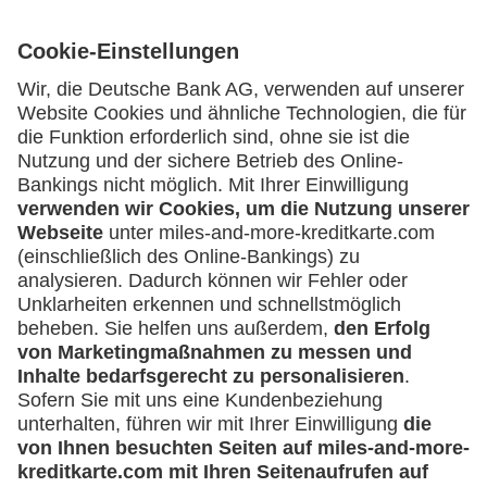
Geschäftliche Nutzung
Selbstständige
(z.B. Gewerbetreibender, Handwerker,
Service
Freiberufler)
Häufige Fragen
Unternehmen
Downloadcenter
Kontakt
(z.B. e.K., Personengesellschaft (inkl. GbR),
GmbH)
Mehr
Kreditkarten-Banking
miles-and-more.com
lufthansa.com