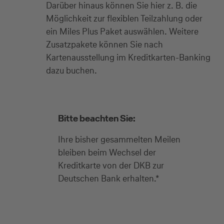
Darüber hinaus können Sie hier z. B. die
Möglichkeit zur flexiblen Teilzahlung oder
ein Miles Plus Paket auswählen. Weitere
Zusatzpakete können Sie nach
Kreditkarte beantragen
Kartenausstellung im Kreditkarten-Banking
dazu buchen.
Suchen Sie eine Kreditkarte für die private oder
geschäftliche Nutzung? Oder möchten Sie
Kreditkarten für Ihr Unternehmen beantragen?
Über die Auswahl gelangen Sie direkt in den
Bitte beachten Sie:
gewünschten Antrag.
Ihre bisher gesammelten Meilen
bleiben beim Wechsel der
Private Nutzung
Kreditkarte von der DKB zur
Deutschen Bank erhalten.*
* Die Travel ID ist Ihr einheitlicher Zugang zu
den digitalen Kanälen der Lufthansa Group
Geschäftliche Nutzung
Airlines und Miles & More. Bitte melden Sie