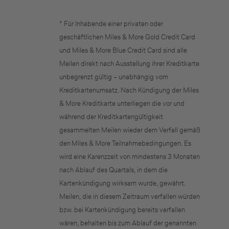
sich mit der E-Mail-Adresse an, die Sie bei
der Registrierung für Miles & More bzw. für
* Für Inhabende einer privaten oder
Ihre Travel ID hinterlegt haben.​ Ihre 15-
Selbstständige
geschäftlichen Miles & More Gold Credit Card
stellige Servicekartennummer finden Sie in
und Miles & More Blue Credit Card sind alle
(z.B. Gewerbetreibender, Handwerker,
der Miles & More App oder auf Ihrer Miles &
Meilen direkt nach Ausstellung ihrer Kreditkarte
Freiberufler)
More Servicekarte.
unbegrenzt gültig – unabhängig vom
Kreditkartenumsatz. Nach Kündigung der Miles
Unternehmen
& More Kreditkarte unterliegen die vor und
während der Kreditkartengültigkeit
(z.B. e.K., Personengesellschaft (inkl. GbR),
gesammelten Meilen wieder dem Verfall gemäß
GmbH)
den Miles & More Teilnahmebedingungen. Es
wird eine Karenzzeit von mindestens 3 Monaten
nach Ablauf des Quartals, in dem die
Kartenkündigung wirksam wurde, gewährt.
Meilen, die in diesem Zeitraum verfallen würden
bzw. bei Kartenkündigung bereits verfallen
wären, behalten bis zum Ablauf der genannten