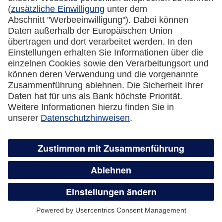
Bitte beachten Sie:
Sie können nur dann ohne den
digitalen Konto-Check fortfahren,
wenn Sie bereits eine Miles & More
Kreditkarte bei der DKB hatten, die
Teilzahlungsfunktion nicht nutzen
möchten und keine Miles & More
MyFlex Card ausgewählt haben.
Wenn Sie mit dem digitalen Konto-
Check fortfahren, müssen Sie später
Ihre Login-Daten für das Online-
Banking Ihres
Gehalts-/Einkommenskontos