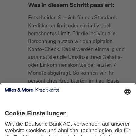
Was in diesem Schritt passiert:
Entscheiden Sie sich für das Standard-
Kreditkartenlimit oder ein individuell
berechnetes Limit. Für die individuelle
Berechnung nutzen wir den digitalen
Konto-Check. Dabei werden einmalig und
automatisiert die Umsätze Ihres Gehalts-
oder Einkommenskontos der letzten 7
Monate abgefragt. So können wir Ihr
persönliches Kreditkartenlimit auf Basis
Ihrer aktuellen finanziellen Situation
festlegen.
Der digitale Konto-Check ist ein
bankenübliches Standardverfahren und
entspricht den strengen Vorgaben der EU-
Zahlungsdienstleisterrichtlinie „Payment