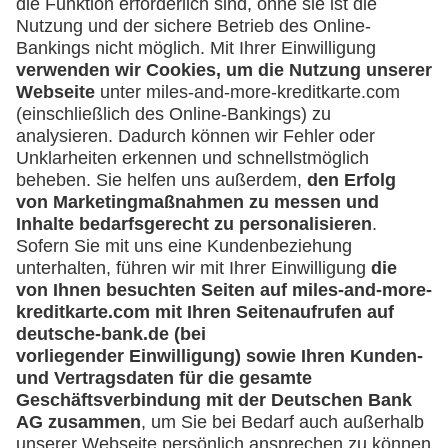
Services Directive 2“ (PSD2). Die Deutsche
Bank erhält dabei keine Zugangsdaten zu
Ihrem Online-Banking. Es werden
ausschließlich ausgewählte Informationen
wie z. B. Gehaltseingänge von Ihrer
kontoführenden Bank übermittelt. Ihre
Daten werden vertraulich und
ausschließlich zum Zweck der
Kreditentscheidung verwendet.
Sie behalten die Kontrolle: Die Abfrage
erfolgt nur mit Ihrer ausdrücklichen
Zustimmung und einmalig.
Um mit dem digitalen Konto-Check
fortzufahren, wählen Sie bitte die
entsprechende Option aus und erteilen Ihre
Zustimmung zur Durchführung.