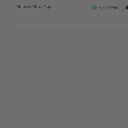
Miles & More App
Kreditkarte beantrag
Suchen Sie eine Kreditkarte für die private oder 
Nutzung? Oder möchten Sie Kreditkarten für Ih
beantragen?
Über die Auswahl gelangen Sie direkt in den ge
Private Nutzung