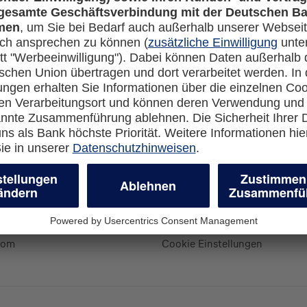
Rechtliches
en-Banking
Impressum
-more.com
Datenschutz
com
Cookie Einstellungen