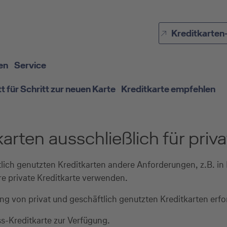
Direkt zur Hauptnavigation (Enter drücken)
Kreditkarten
Direkt zur Suche (Enter drücken)
Direkt zum Hauptinhalt (Enter drücken)
en
Service
tt für Schritt zur neuen Karte
Kreditkarte empfehlen
tkarten ausschließlich für pri
tlich genutzten Kreditkarten andere Anforderungen, z.B. i
Ihre private Kreditkarte verwenden.
nung von privat und geschäftlich genutzten Kreditkarten erf
ss-Kreditkarte zur Verfügung.