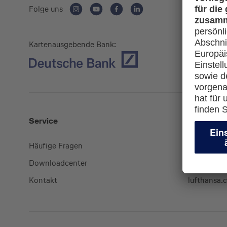
Folge uns
Kartenausgebende Bank:
Service
Mehr
Häufige Fragen
Kreditkart
Downloadcenter
miles-and
Kontakt
lufthansa.