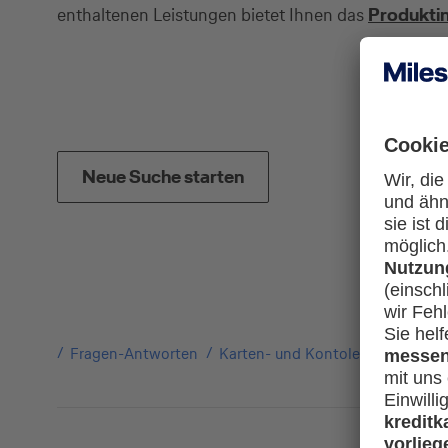
enthaltenen Leistungen bietet Ihnen das
Produktin
Neue Suche starten
Fragen-Antworten
Karten- und Kontoleistungen
D