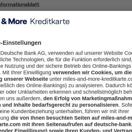
formationsblatt
.
arf ich die Privat-Kreditkarten ausschließlich für private Reisen 