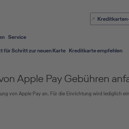
Direkt zur Hauptnavigation (Enter drücken)
Kreditkarten
Direkt zur Suche (Enter drücken)
Direkt zum Hauptinhalt (Enter drücken)
en
Service
tt für Schritt zur neuen Karte
Kreditkarte empfehlen
von Apple Pay Gebühren anfa
zung von Apple Pay an. Für die Einrichtung wird lediglich e