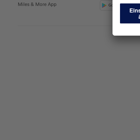
Miles & More App
Kreditkarte beantrag
Suchen Sie eine Kreditkarte für die private oder 
Nutzung? Oder möchten Sie Kreditkarten für Ih
beantragen?
Über die Auswahl gelangen Sie direkt in den ge
Private Nutzung