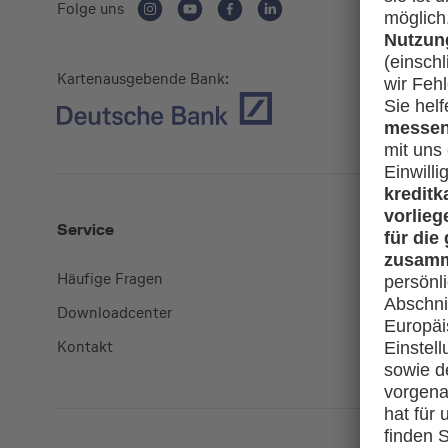
Folge uns
Kartenausgebende Bank:
Service
Mehr
Häufige Fragen
Kreditkart
Downloadcenter
miles-and
Kontakt
lufthansa.