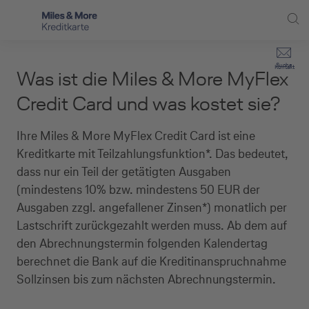
Direkt zur Hauptnavigation (Enter drücken)
Privat-Kund:innen
Suche
Kontakt
Was ist die Miles & More MyFlex
Direkt zur Suche (Enter drücken)
Häufige Fragen
Selbstständige
Credit Card und was kostet sie?
Miles & More Programm
Unternehmen
Direkt zum Hauptinhalt (Enter drücken)
Ihre Miles & More MyFlex Credit Card ist eine
Schritt für Schritt zur neuen Karte
Kreditkarte mit Teilzahlungsfunktion*. Das bedeutet,
Service
dass nur ein Teil der getätigten Ausgaben
Kreditkarte empfehlen
(mindestens 10% bzw. mindestens 50 EUR der
Ausgaben zzgl. angefallener Zinsen*) monatlich per
Kreditkarten-Banking
Lastschrift zurückgezahlt werden muss. Ab dem auf
den Abrechnungstermin folgenden Kalendertag
Kreditkarte beantragen
berechnet die Bank auf die Kreditinanspruchnahme
Sollzinsen bis zum nächsten Abrechnungstermin.