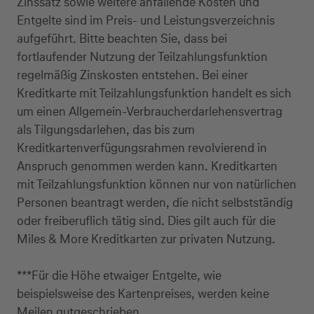
Zinssatz sowie weitere anfallende Kosten und
Entgelte sind im Preis- und Leistungsverzeichnis
aufgeführt. Bitte beachten Sie, dass bei
fortlaufender Nutzung der Teilzahlungsfunktion
regelmäßig Zinskosten entstehen. Bei einer
Kreditkarte mit Teilzahlungsfunktion handelt es sich
um einen Allgemein-Verbraucherdarlehensvertrag
als Tilgungsdarlehen, das bis zum
Kreditkartenverfügungsrahmen revolvierend in
Kreditkarte beantragen
Anspruch genommen werden kann. Kreditkarten
mit Teilzahlungsfunktion können nur von natürlichen
Suchen Sie eine Kreditkarte für die private oder
Personen beantragt werden, die nicht selbstständig
geschäftliche Nutzung? Oder möchten Sie
oder freiberuflich tätig sind. Dies gilt auch für die
Kreditkarten für Ihr Unternehmen beantragen?
Miles & More Kreditkarten zur privaten Nutzung.
Über die Auswahl gelangen Sie direkt in den
gewünschten Antrag.
***Für die Höhe etwaiger Entgelte, wie
beispielsweise des Kartenpreises, werden keine
Private Nutzung
Meilen gutgeschrieben.