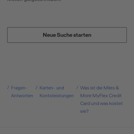
Geschäftliche Nutzung
Neue Suche starten
Selbstständige
(z.B. Gewerbetreibender, Handwerker,
Freiberufler)
Fragen-
Karten- und
Was ist die Miles &
Unternehmen
Antworten
Kontoleistungen
More MyFlex Credit
Card und was kostet
(z.B. e.K., Personengesellschaft (inkl. GbR),
sie?
GmbH)