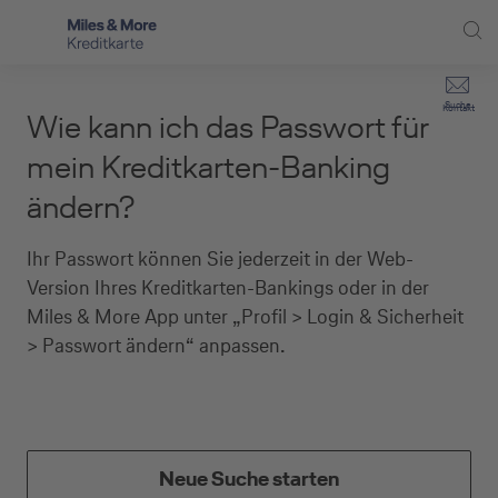
Direkt zur Hauptnavigation (Enter drücken)
Privat-Kund:innen
Suche
Kontakt
Wie kann ich das Passwort für
Direkt zur Suche (Enter drücken)
Häufige Fragen
Selbstständige
mein Kreditkarten-Banking
Miles & More Programm
ändern?
Unternehmen
Direkt zum Hauptinhalt (Enter drücken)
Schritt für Schritt zur neuen Karte
Service
Ihr Passwort können Sie jederzeit in der Web-
Version Ihres Kreditkarten-Bankings oder in der
Kreditkarte empfehlen
Miles & More App unter „Profil > Login & Sicherheit
> Passwort ändern“ anpassen.
Kreditkarten-Banking
Kreditkarte beantragen
Neue Suche starten