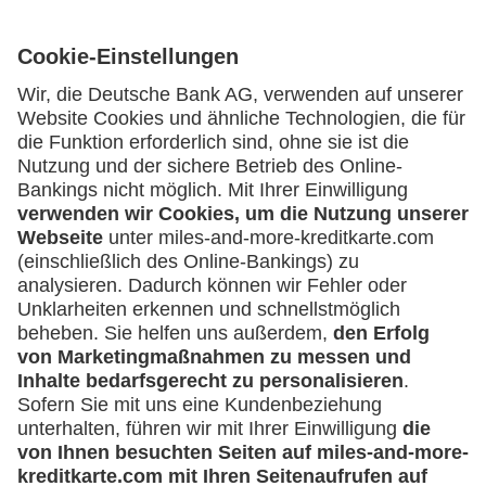
Kartenausgebende Bank:
Geschäftliche Nutzung
Selbstständige
(z.B. Gewerbetreibender, Handwerker,
Service
Freiberufler)
Häufige Fragen
Unternehmen
Downloadcenter
Kontakt
(z.B. e.K., Personengesellschaft (inkl. GbR),
GmbH)
Mehr
Kreditkarten-Banking
miles-and-more.com
lufthansa.com