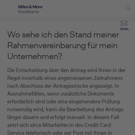
Direkt zur Hauptnavigation (Enter drücken)
Privat-Kund:innen
Suche
Kontakt
Wo sehe ich den Stand meiner
Direkt zur Suche (Enter drücken)
Häufige Fragen
Selbstständige
Rahmenvereinbarung für mein
Miles & More Programm
Unternehmen?
Unternehmen
Direkt zum Hauptinhalt (Enter drücken)
Schritt für Schritt zur neuen Karte
Service
Die Entscheidung über den Antrag wird Ihnen in der
Regel innerhalb eines angemessenen Zeitrahmens
Kreditkarte empfehlen
nach Abschluss der Antragsstrecke angezeigt. In
Ausnahmefällen, wenn zusätzliche Dokumente
Kreditkarten-Banking
erforderlich sind oder eine eingehendere Prüfung
Kreditkarte beantragen
notwendig wird, kann die Bearbeitung des Antrags
länger dauern und erfolgt manuell. In diesem Fall
setzt sich ein:e Mitarbeiter:in des Credit Card
Service telefonisch oder per Post mit Ihnen in