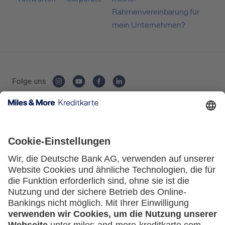
Rahmenvereinbarung für
Private Nutzung
mein Unternehmen?
Geschäftliche Nutzung
Folge uns
Kartenausgebende Bank:
Selbstständige
(z.B. Gewerbetreibender, Handwerker,
Freiberufler)
Unternehmen
(z.B. e.K., Personengesellschaft (inkl. GbR),
Service
GmbH)