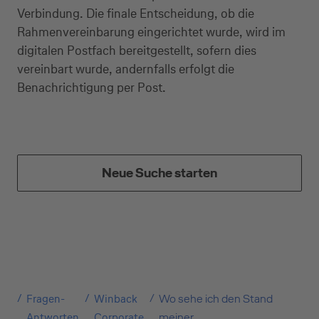
Verbindung. Die finale Entscheidung, ob die
Rahmenvereinbarung eingerichtet wurde, wird im
digitalen Postfach bereitgestellt, sofern dies
vereinbart wurde, andernfalls erfolgt die
Benachrichtigung per Post.
Neue Suche starten
Kreditkarte beantragen
Suchen Sie eine Kreditkarte für die private oder
geschäftliche Nutzung? Oder möchten Sie
Kreditkarten für Ihr Unternehmen beantragen?
Über die Auswahl gelangen Sie direkt in den
Fragen-
Winback
Wo sehe ich den Stand
gewünschten Antrag.
Antworten
Corporate
meiner