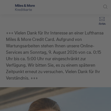
Direkt zur Hauptnavigation (Enter drücken)
Privat-Kund:innen
Suche
Kontakt
Direkt zur Suche (Enter drücken)
+++ Vielen Dank für Ihr Interesse an einer Lufthansa
Häufige Fragen
Selbstständige
Miles & More Credit Card. Aufgrund von
Miles & More Programm
Unternehmen
Direkt zum Hauptinhalt (Enter drücken)
Wartungsarbeiten stehen Ihnen unsere Online-
Services am Sonntag, 9. August 2026 von ca. 0:15
Schritt für Schritt zur neuen Karte
Service
Uhr bis ca. 5:00 Uhr nur eingeschränkt zur
Kreditkarte empfehlen
Verfügung. Wir bitten Sie, es zu einem späteren
Zeitpunkt erneut zu versuchen. Vielen Dank für Ihr
Kreditkarten-Banking
Verständnis. +++
Kreditkarte beantragen