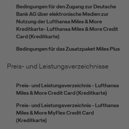
Selbstständige
Bedingungen für den Zugang zur Deutsche
(z.B. Gewerbetreibender, Handwerker,
Bank AG über elektronische Medien zur
Freiberufler)
Nutzung der Lufthansa Miles & More
Kreditkarte- Lufthansa Miles & More Credit
Card (Kreditkarte)
Unternehmen
Bedingungen für das Zusatzpaket Miles Plus
(z.B. e.K., Personengesellschaft (inkl. GbR),
GmbH)
Preis- und Leistungsverzeichnisse
Preis- und Leistungsverzeichnis - Lufthansa
Miles & More Credit Card (Kreditkarte)
Preis- und Leistungsverzeichnis - Lufthansa
Miles & More MyFlex Credit Card
(Kreditkarte)