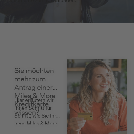
Dokumente zum Downloaden.
Sie möchten
mehr zum
Antrag einer
Miles & More
Hier erläutern wir
Kreditkarte
Ihnen Schritt für
wissen?
Schritt, wie Sie Ihre
neue Miles & More
Kreditkarte,