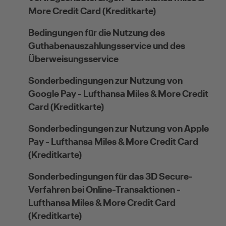
More Credit Card (Kreditkarte)
Kreditkarte beantragen
Bedingungen für die Nutzung des
Guthabenauszahlungsservice und des
Suchen Sie eine Kreditkarte für die private oder
Überweisungsservice
geschäftliche Nutzung? Oder möchten Sie
Kreditkarten für Ihr Unternehmen beantragen?
Sonderbedingungen zur Nutzung von
Über die Auswahl gelangen Sie direkt in den
Google Pay - Lufthansa Miles & More Credit
gewünschten Antrag.
Card (Kreditkarte)
Private Nutzung
Sonderbedingungen zur Nutzung von Apple
Pay - Lufthansa Miles & More Credit Card
(Kreditkarte)
Sonderbedingungen für das 3D Secure-
Geschäftliche Nutzung
Verfahren bei Online-Transaktionen -
Lufthansa Miles & More Credit Card
(Kreditkarte)