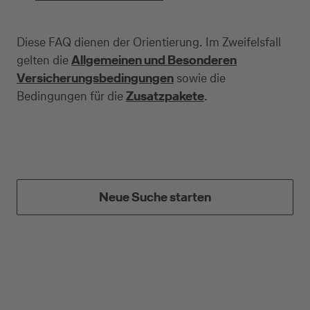
Diese FAQ dienen der Orientierung. Im Zweifelsfall
gelten die
Allgemeinen und Besonderen
Kreditkarte beantragen
Versicherungsbedingungen
sowie die
Bedingungen für die
Zusatzpakete
.
Suchen Sie eine Kreditkarte für die private oder
geschäftliche Nutzung? Oder möchten Sie
Kreditkarten für Ihr Unternehmen beantragen?
Über die Auswahl gelangen Sie direkt in den
gewünschten Antrag.
Neue Suche starten
Private Nutzung
Geschäftliche Nutzung