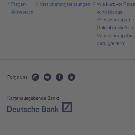
Fragen-
Versicherungsleistungen
Wie kurz vor Reise
Antworten
kann ich das
Versicherungs-U
Selbstständige
Gold abschließen,
(z.B. Gewerbetreibender, Handwerker,
Versicherungsbe
Freiberufler)
dazu greifen?
Unternehmen
(z.B. e.K., Personengesellschaft (inkl. GbR),
Folge uns
GmbH)
Kartenausgebende Bank: