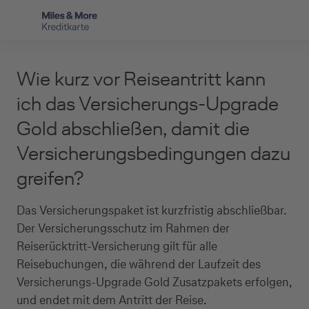
Direkt zur Hauptnavigation (Enter drücken)
Privat-Kund:innen
Wie kurz vor Reiseantritt kann
Direkt zur Suche (Enter drücken)
Häufige Fragen
Selbstständige
ich das Versicherungs-Upgrade
Miles & More Programm
Gold abschließen, damit die
Unternehmen
Direkt zum Hauptinhalt (Enter drücken)
Versicherungsbedingungen dazu
Schritt für Schritt zur neuen Karte
Service
greifen?
Kreditkarte empfehlen
Das Versicherungspaket ist kurzfristig abschließbar.
Kreditkarten-Banking
Der Versicherungsschutz im Rahmen der
Kreditkarte beantragen
Reiserücktritt-Versicherung gilt für alle
Reisebuchungen, die während der Laufzeit des
Versicherungs-Upgrade Gold Zusatzpakets erfolgen,
und endet mit dem Antritt der Reise.