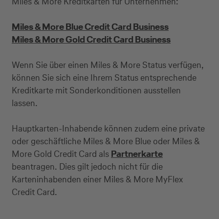
Miles & More Kreditkarten für Unternehmen:
Miles & More Blue Credit Card Business
Miles & More Gold Credit Card Business
Wenn Sie über einen Miles & More Status verfügen,
können Sie sich eine Ihrem Status entsprechende
Kreditkarte beantragen
Kreditkarte mit Sonderkonditionen ausstellen
lassen.
Suchen Sie eine Kreditkarte für die private oder
geschäftliche Nutzung? Oder möchten Sie
Hauptkarten-Inhabende können zudem eine private
Kreditkarten für Ihr Unternehmen beantragen?
oder geschäftliche Miles & More Blue oder Miles &
Über die Auswahl gelangen Sie direkt in den
More Gold Credit Card als
Partnerkarte
gewünschten Antrag.
beantragen. Dies gilt jedoch nicht für die
Karteninhabenden einer Miles & More MyFlex
Private Nutzung
Credit Card.