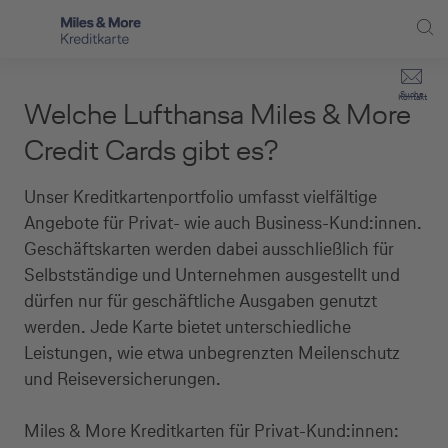
Direkt zur Hauptnavigation (Enter drücken)
Privat-Kund:innen
Suche
Kontakt
Welche Lufthansa Miles & More
Direkt zur Suche (Enter drücken)
Häufige Fragen
Selbstständige
Credit Cards gibt es?
Miles & More Programm
Unternehmen
Direkt zum Hauptinhalt (Enter drücken)
Unser Kreditkartenportfolio umfasst vielfältige
Schritt für Schritt zur neuen Karte
Angebote für Privat- wie auch Business-Kund:innen.
Service
Geschäftskarten werden dabei ausschließlich für
Kreditkarte empfehlen
Selbstständige und Unternehmen ausgestellt und
dürfen nur für geschäftliche Ausgaben genutzt
Kreditkarten-Banking
werden. Jede Karte bietet unterschiedliche
Leistungen, wie etwa unbegrenzten Meilenschutz
Kreditkarte beantragen
und Reiseversicherungen.
Miles & More Kreditkarten für Privat-Kund:innen: