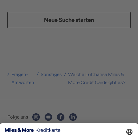
Geschäftliche Nutzung
Neue Suche starten
Selbstständige
(z.B. Gewerbetreibender, Handwerker,
Freiberufler)
Fragen-
Sonstiges
Welche Lufthansa Miles &
Unternehmen
Antworten
More Credit Cards gibt es?
(z.B. e.K., Personengesellschaft (inkl. GbR),
GmbH)
Folge uns