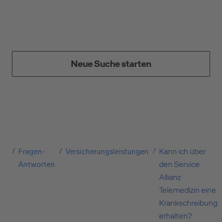
Neue Suche starten
Kreditkarte beantragen
Suchen Sie eine Kreditkarte für die private oder
Fragen-
Versicherungsleistungen
Kann ich über
geschäftliche Nutzung? Oder möchten Sie
Antworten
den Service
Kreditkarten für Ihr Unternehmen beantragen?
Allianz
Über die Auswahl gelangen Sie direkt in den
Telemedizin eine
gewünschten Antrag.
Krankschreibung
erhalten?