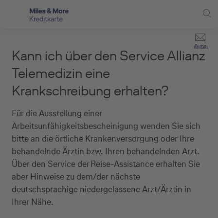
Direkt zur Hauptnavigation (Enter drücken)
Privat-Kund:innen
Suche
Kontakt
Kann ich über den Service Allianz
Direkt zur Suche (Enter drücken)
Häufige Fragen
Selbstständige
Telemedizin eine
Miles & More Programm
Krankschreibung erhalten?
Unternehmen
Direkt zum Hauptinhalt (Enter drücken)
Schritt für Schritt zur neuen Karte
Service
Für die Ausstellung einer
Arbeitsunfähigkeitsbescheinigung wenden Sie sich
Kreditkarte empfehlen
bitte an die örtliche Krankenversorgung oder Ihre
behandelnde Ärztin bzw. Ihren behandelnden Arzt.
Kreditkarten-Banking
Über den Service der Reise-Assistance erhalten Sie
Kreditkarte beantragen
aber Hinweise zu dem/der nächste
deutschsprachige niedergelassene Arzt/Ärztin in
Ihrer Nähe.