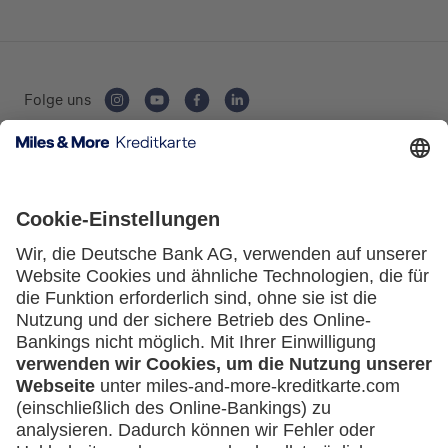
Private Nutzung
Folge uns
Geschäftliche Nutzung
Kartenausgebende Bank:
Selbstständige
(z.B. Gewerbetreibender, Handwerker,
Freiberufler)
Unternehmen
Service
(z.B. e.K., Personengesellschaft (inkl. GbR),
Häufige Fragen
GmbH)
Downloadcenter