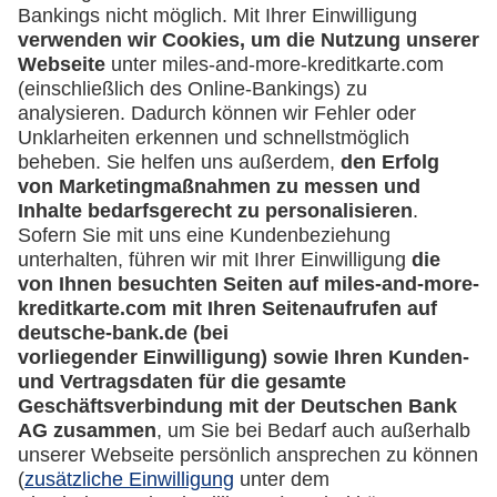
Service
Häufige Fragen
Downloadcenter
Kontakt
Mehr
Kreditkarten-Banking
miles-and-more.com
lufthansa.com
Rechtliches
Impressum
Datenschutz
Cookie Einstellungen