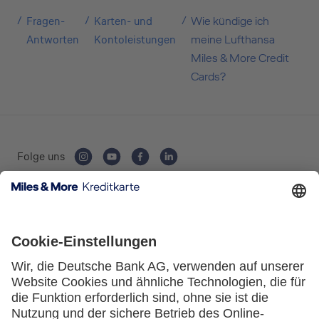
Fragen-
Karten- und
Wie kündige ich
Selbstständige
Antworten
Kontoleistungen
meine Lufthansa
Miles & More Credit
(z.B. Gewerbetreibender, Handwerker,
Cards?
Freiberufler)
Unternehmen
(z.B. e.K., Personengesellschaft (inkl. GbR),
Folge uns
GmbH)
Kartenausgebende Bank: