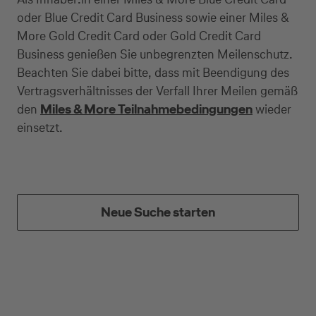
oder Blue Credit Card Business sowie einer Miles &
More Gold Credit Card oder Gold Credit Card
Business genießen Sie unbegrenzten Meilenschutz.
Kreditkarte beantragen
Beachten Sie dabei bitte, dass mit Beendigung des
Vertragsverhältnisses der Verfall Ihrer Meilen gemäß
Suchen Sie eine Kreditkarte für die private oder
den
Miles & More Teilnahmebedingungen
wieder
geschäftliche Nutzung? Oder möchten Sie
einsetzt.
Kreditkarten für Ihr Unternehmen beantragen?
Über die Auswahl gelangen Sie direkt in den
gewünschten Antrag.
Private Nutzung
Neue Suche starten
Geschäftliche Nutzung