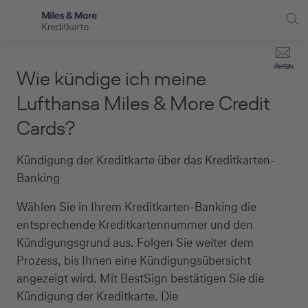
Direkt zur Hauptnavigation (Enter drücken)
Privat-Kund:innen
Suche
Kontakt
Wie kündige ich meine
Direkt zur Suche (Enter drücken)
Häufige Fragen
Selbstständige
Lufthansa Miles & More Credit
Miles & More Programm
Cards?
Unternehmen
Direkt zum Hauptinhalt (Enter drücken)
Schritt für Schritt zur neuen Karte
Service
Kündigung der Kreditkarte über das Kreditkarten-
Banking
Kreditkarte empfehlen
Wählen Sie in Ihrem Kreditkarten-Banking die
Kreditkarten-Banking
entsprechende Kreditkartennummer und den
Kündigungsgrund aus. Folgen Sie weiter dem
Kreditkarte beantragen
Prozess, bis Ihnen eine Kündigungsübersicht
angezeigt wird. Mit BestSign bestätigen Sie die
Kündigung der Kreditkarte. Die