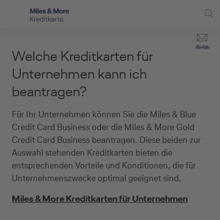
Direkt zur Hauptnavigation (Enter drücken)
Privat-Kund:innen
Suche
Kontakt
Welche Kreditkarten für
Direkt zur Suche (Enter drücken)
Häufige Fragen
Selbstständige
Unternehmen kann ich
Miles & More Programm
beantragen?
Unternehmen
Direkt zum Hauptinhalt (Enter drücken)
Schritt für Schritt zur neuen Karte
Service
Für Ihr Unternehmen können Sie die Miles & Blue
Credit Card Business oder die Miles & More Gold
Kreditkarte empfehlen
Credit Card Business beantragen. Diese beiden zur
Auswahl stehenden Kreditkarten bieten die
Kreditkarten-Banking
entsprechenden Vorteile und Konditionen, die für
Kreditkarte beantragen
Unternehmenszwecke optimal geeignet sind.
Miles & More Kreditkarten für Unternehmen