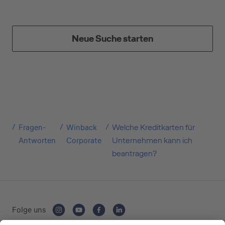
Neue Suche starten
Kreditkarte beantragen
Suchen Sie eine Kreditkarte für die private oder
Fragen-
Winback
Welche Kreditkarten für
geschäftliche Nutzung? Oder möchten Sie
Antworten
Corporate
Unternehmen kann ich
Kreditkarten für Ihr Unternehmen beantragen?
beantragen?
Über die Auswahl gelangen Sie direkt in den
gewünschten Antrag.
Private Nutzung
Folge uns