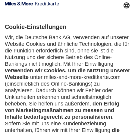
Kartenausgebende Bank:
Geschäftliche Nutzung
Selbstständige
(z.B. Gewerbetreibender, Handwerker,
Freiberufler)
Service
Häufige Fragen
Unternehmen
Downloadcenter
(z.B. e.K., Personengesellschaft (inkl. GbR),
Kontakt
GmbH)
Mehr
Kreditkarten-Banking
miles-and-more.com