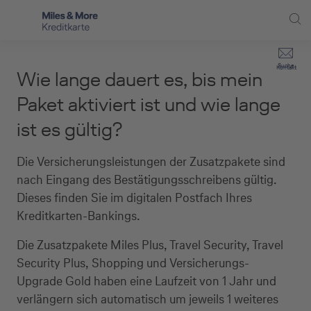
Direkt zur Hauptnavigation (Enter drücken)
Privat-Kund:innen
Suche
Kontakt
Wie lange dauert es, bis mein
Direkt zur Suche (Enter drücken)
Häufige Fragen
Selbstständige
Paket aktiviert ist und wie lange
Miles & More Programm
ist es gültig?
Unternehmen
Direkt zum Hauptinhalt (Enter drücken)
Schritt für Schritt zur neuen Karte
Service
Die Versicherungsleistungen der Zusatzpakete sind
nach Eingang des Bestätigungsschreibens gültig.
Kreditkarte empfehlen
Dieses finden Sie im digitalen Postfach Ihres
Kreditkarten-Bankings.
Kreditkarten-Banking
Die Zusatzpakete Miles Plus, Travel Security, Travel
Kreditkarte beantragen
Security Plus, Shopping und Versicherungs-
Upgrade Gold haben eine Laufzeit von 1 Jahr und
verlängern sich automatisch um jeweils 1 weiteres