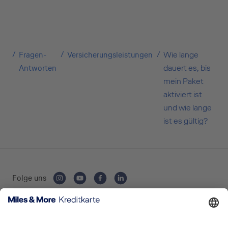
geschäftliche Nutzung? Oder möchten Sie
Kreditkarten für Ihr Unternehmen beantragen?
Über die Auswahl gelangen Sie direkt in den
gewünschten Antrag.
Fragen-
Versicherungsleistungen
Wie lange
Antworten
dauert es, bis
Private Nutzung
mein Paket
aktiviert ist
und wie lange
ist es gültig?
Geschäftliche Nutzung
Selbstständige
Folge uns
(z.B. Gewerbetreibender, Handwerker,
Freiberufler)
Kartenausgebende Bank: