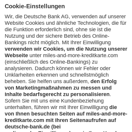
Unternehmen
(z.B. e.K., Personengesellschaft (inkl. GbR),
GmbH)
Service
Häufige Fragen
Downloadcenter
Kontakt
Mehr
Kreditkarten-Banking
miles-and-more.com
lufthansa.com
Rechtliches