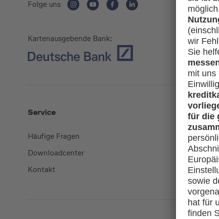
Folge uns
Kartenausgebende Bank:
Service
Mehr
Häufige Fragen
Kreditkart
Downloadcenter
miles-and
Kontakt
lufthansa.