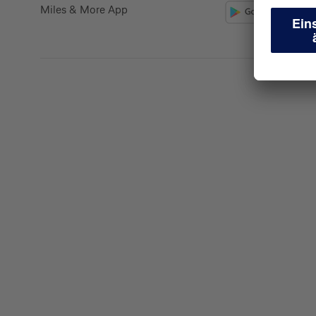
Miles & More App
Kreditkarte beantrag
Suchen Sie eine Kreditkarte für die private oder 
Nutzung? Oder möchten Sie Kreditkarten für Ih
beantragen?
Über die Auswahl gelangen Sie direkt in den ge
Private Nutzung