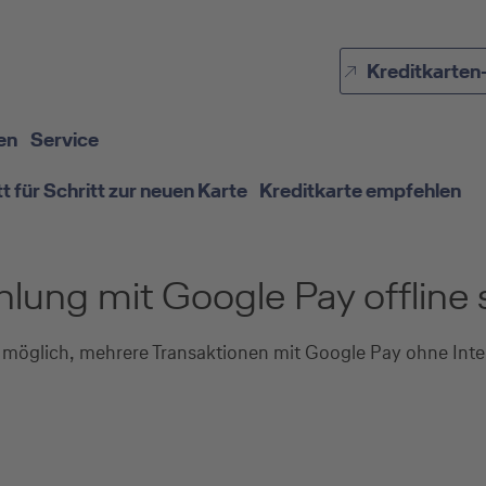
Direkt zur Hauptnavigation (Enter drücken)
Kreditkarten
Direkt zur Suche (Enter drücken)
Direkt zum Hauptinhalt (Enter drücken)
en
Service
tt für Schritt zur neuen Karte
Kreditkarte empfehlen
lung mit Google Pay offline 
st möglich, mehrere Transaktionen mit Google Pay ohne In