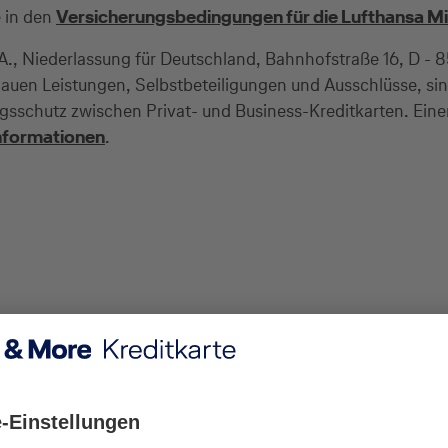
e in den
Versicherungsbedingungen für die Lufthansa Mi
 S.A., Niederlassung für Deutschland, Bahnhofstraße 16, D 
nauen Leistungen, Selbstbeteiligungen und Ausschlüsse, 
ngsschutz zwischen Privat- und Business-Kreditkarten. Eine
nformationen
.