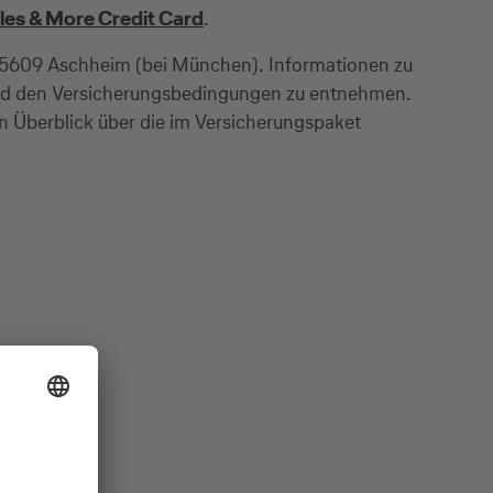
les & More Credit Card
.
- 85609 Aschheim (bei München). Informationen zu
sind den Versicherungsbedingungen zu entnehmen.
n Überblick über die im Versicherungspaket