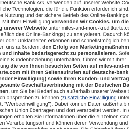
abe eine Partnerkarte. Gilt das gebuchte Zusatzpaket für mich u
Rechtliches
en-Banking
Impressum
-more.com
Datenschutz