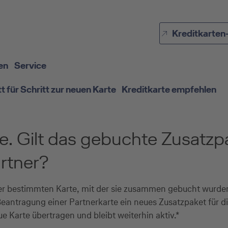
Direkt zur Hauptnavigation (Enter drücken)
Kreditkarten
Direkt zur Suche (Enter drücken)
Direkt zum Hauptinhalt (Enter drücken)
en
Service
tt für Schritt zur neuen Karte
Kreditkarte empfehlen
te. Gilt das gebuchte Zusatz
rtner?
er bestimmten Karte, mit der sie zusammen gebucht wurden.
Beantragung einer Partnerkarte ein neues Zusatzpaket für
ue Karte übertragen und bleibt weiterhin aktiv.*