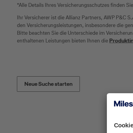
*Alle Details Ihres Versicherungsschutzes finden Si
Ihr Versicherer ist die Allianz Partners, AWP P&C
den Versicherungsleistungen, insbesondere die ge
Bitte beachten Sie die Unterschiede im Versicheru
enthaltenen Leistungen bieten Ihnen die
Produkti
Neue Suche starten