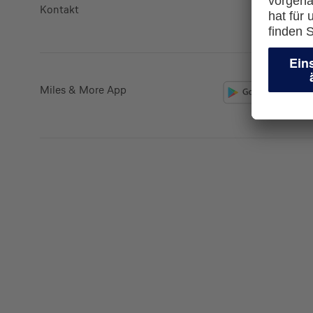
Kontakt
lufthansa.
Miles & More App
Kreditkarte beantrag
Suchen Sie eine Kreditkarte für die private oder 
Nutzung? Oder möchten Sie Kreditkarten für Ih