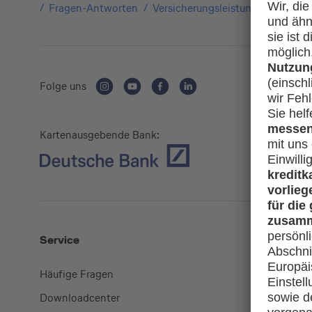
Fragen-Antworten
Versicherungsleistungen
Ich h
Folge uns
Kartenausgebende Bank:
Service
Mehr
Häufige Fragen
Kreditkart
Downloadcenter
miles-and