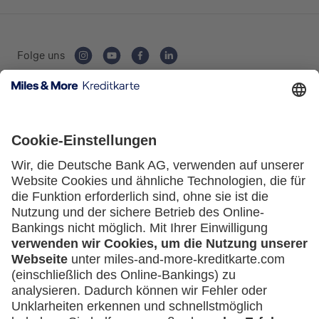
Private Nutzung
Folge uns
Geschäftliche Nutzung
Kartenausgebende Bank:
Selbstständige
(z.B. Gewerbetreibender, Handwerker,
Freiberufler)
Service
Unternehmen
(z.B. e.K., Personengesellschaft (inkl. GbR),
Häufige Fragen
GmbH)
Downloadcenter
Kontakt