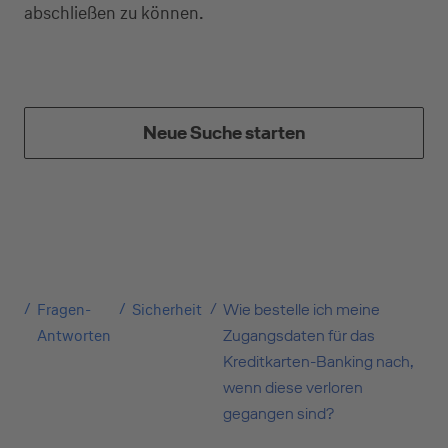
abschließen zu können.
Neue Suche starten
Kreditkarte beantragen
Suchen Sie eine Kreditkarte für die private oder
Fragen-
Sicherheit
Wie bestelle ich meine
geschäftliche Nutzung? Oder möchten Sie
Antworten
Zugangsdaten für das
Kreditkarten für Ihr Unternehmen beantragen?
Kreditkarten-Banking nach,
Über die Auswahl gelangen Sie direkt in den
wenn diese verloren
gewünschten Antrag.
gegangen sind?