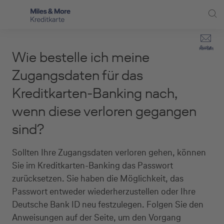
Direkt zur Hauptnavigation (Enter drücken)
Privat-Kund:innen
Suche
Kontakt
Wie bestelle ich meine
Direkt zur Suche (Enter drücken)
Häufige Fragen
Selbstständige
Zugangsdaten für das
Miles & More Programm
Kreditkarten-Banking nach,
Unternehmen
Direkt zum Hauptinhalt (Enter drücken)
wenn diese verloren gegangen
Schritt für Schritt zur neuen Karte
Service
sind?
Kreditkarte empfehlen
Sollten Ihre Zugangsdaten verloren gehen, können
Kreditkarten-Banking
Sie im Kreditkarten-Banking das Passwort
Kreditkarte beantragen
zurücksetzen. Sie haben die Möglichkeit, das
Passwort entweder wiederherzustellen oder Ihre
Deutsche Bank ID neu festzulegen. Folgen Sie den
Anweisungen auf der Seite, um den Vorgang