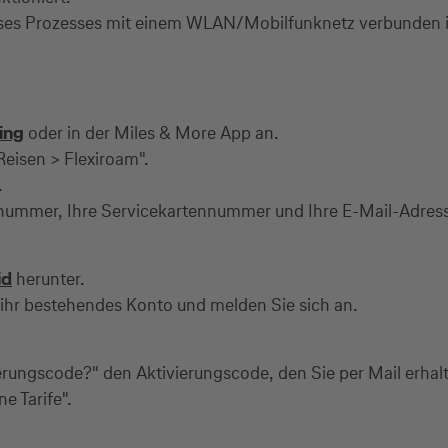
ieses Prozesses mit einem WLAN/Mobilfunknetz verbunden i
ing
oder in der Miles & More App an.
Reisen > Flexiroam".
.
ennummer, Ihre Servicekartennummer und Ihre E-Mail-Adress
id
herunter.
n ihr bestehendes Konto und melden Sie sich an.
erungscode?" den Aktivierungscode, den Sie per Mail erhalte
e Tarife".