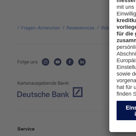
Fragen-Antworten
Reiseservices
Wie funktioniert
Folge uns
Kartenausgebende Bank:
Service
Mehr