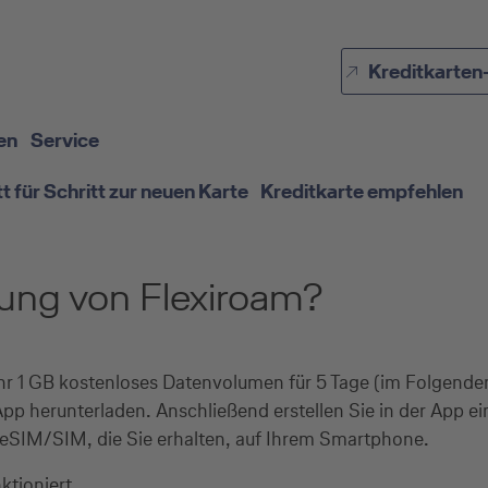
Direkt zur Hauptnavigation (Enter drücken)
Kreditkarten
Direkt zur Suche (Enter drücken)
Direkt zum Hauptinhalt (Enter drücken)
en
Service
tt für Schritt zur neuen Karte
Kreditkarte empfehlen
zung von Flexiroam?
r 1 GB kostenloses Datenvolumen für 5 Tage (im Folgenden
App herunterladen. Anschließend erstellen Sie in der App e
m eSIM/SIM, die Sie erhalten, auf Ihrem Smartphone.
ktioniert.