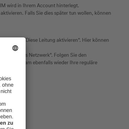
SIM wird in Ihrem Account hinterlegt.
ktivieren. Falls Sie dies später tun wollen, können
n Sie auf „Diese Leitung aktivieren". Hier können
eben „Mobiles Netzwerk". Folgen Sie den
on Flexiroam ebenfalls wieder Ihre reguläre