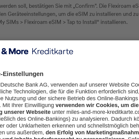
 werden soll, bestätigen Sie mit „Confirm". Die Flexiroam e
n Geräteeinstellungen, um die eSIM zu installieren und zu a
SIMs > Flexiroam eSIM > Tap to Install“ installieren.
SIMs" und wählen Sie die „FlexiroamX" eSIM/SIM aus. Klicke
r Ihre reguläre Mobilfunkverbindung aktivieren.
k & Internet > Verbindungen" und tippen Sie auf das „+" n
en und zu aktivieren. Hier können Sie nach der Nutzung v