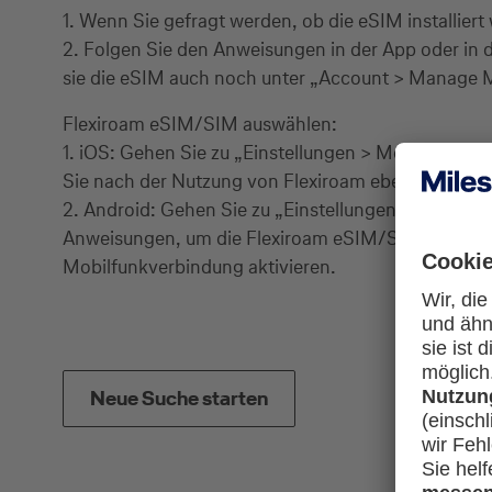
1. Wenn Sie gefragt werden, ob die eSIM installiert
2. Folgen Sie den Anweisungen in der App oder in de
sie die eSIM auch noch unter „Account > Manage My 
Flexiroam eSIM/SIM auswählen:
1. iOS: Gehen Sie zu „Einstellungen > Mobilfunk > 
Sie nach der Nutzung von Flexiroam ebenfalls wiede
2. Android: Gehen Sie zu „Einstellungen > Netzwer
Anweisungen, um die Flexiroam eSIM/SIM hinzuzufüg
Mobilfunkverbindung aktivieren.
Neue Suche starten