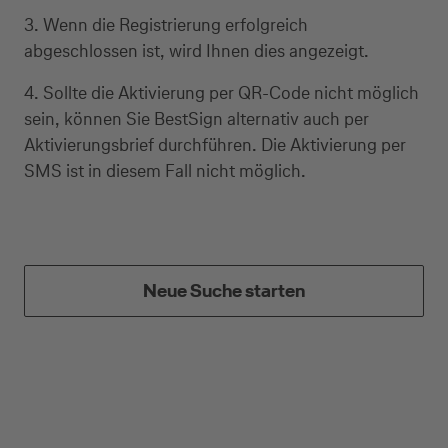
3. Wenn die Registrierung erfolgreich
abgeschlossen ist, wird Ihnen dies angezeigt.
4. Sollte die Aktivierung per QR-Code nicht möglich
sein, können Sie BestSign alternativ auch per
Aktivierungsbrief durchführen. Die Aktivierung per
SMS ist in diesem Fall nicht möglich.
Neue Suche starten
Kreditkarte beantragen
Suchen Sie eine Kreditkarte für die private oder
geschäftliche Nutzung? Oder möchten Sie
Kreditkarten für Ihr Unternehmen beantragen?
Über die Auswahl gelangen Sie direkt in den