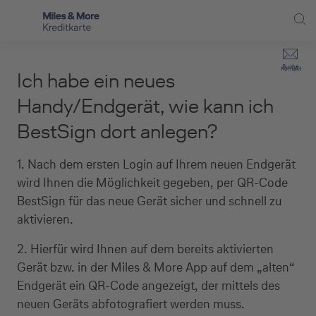
Direkt zur Hauptnavigation (Enter drücken)
Privat-Kund:innen
Suche
Kontakt
Ich habe ein neues
Direkt zur Suche (Enter drücken)
Häufige Fragen
Selbstständige
Handy/Endgerät, wie kann ich
Miles & More Programm
BestSign dort anlegen?
Unternehmen
Direkt zum Hauptinhalt (Enter drücken)
Schritt für Schritt zur neuen Karte
Service
1. Nach dem ersten Login auf Ihrem neuen Endgerät
wird Ihnen die Möglichkeit gegeben, per QR-Code
Kreditkarte empfehlen
BestSign für das neue Gerät sicher und schnell zu
aktivieren.
Kreditkarten-Banking
2. Hierfür wird Ihnen auf dem bereits aktivierten
Kreditkarte beantragen
Gerät bzw. in der Miles & More App auf dem „alten“
Endgerät ein QR-Code angezeigt, der mittels des
neuen Geräts abfotografiert werden muss.