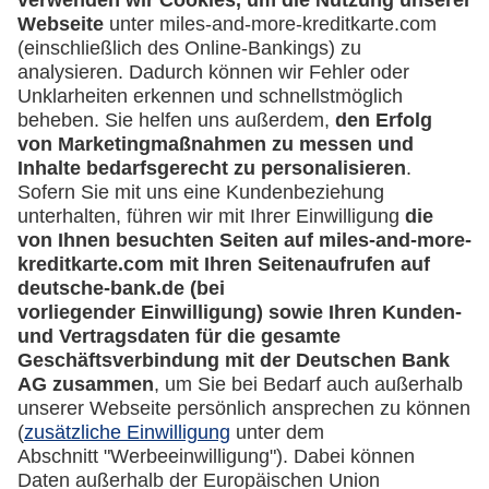
GmbH)
Häufige Fragen
Downloadcenter
Kontakt
Mehr
Kreditkarten-Banking
miles-and-more.com
lufthansa.com
Rechtliches
Impressum
Datenschutz
Cookie Einstellungen