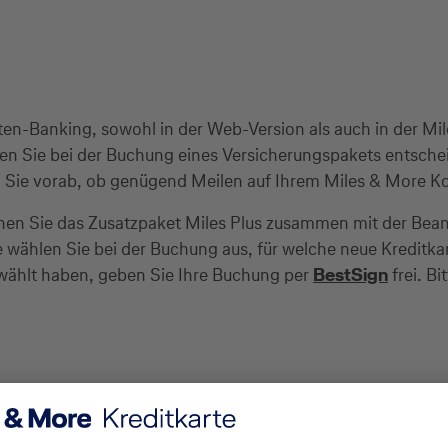
arten-Banking, sowohl in der Web-Version als auch in der 
n Sie bei der Buchung eines Versicherungspakets entschei
fen Sie vorab, ob genügend Meilen auf Ihrem Miles & More 
nen Sie das Zusatzpaket Miles Plus zusammen mit der Bean
te wählen Sie bei der Buchung aus, für welche neue Kreditk
ählt haben, geben Sie Ihre Buchung per
BestSign
frei. Bi