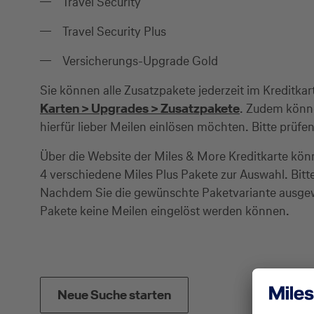
Travel Security
Travel Security Plus
Versicherungs-Upgrade Gold
Sie können alle Zusatzpakete jederzeit im Kreditk
Karten > Upgrades > Zusatzpakete
. Zudem könne
hierfür lieber Meilen einlösen möchten. Bitte prü
Über die Website der Miles & More Kreditkarte kön
4 verschiedene Miles Plus Pakete zur Auswahl. Bit
Nachdem Sie die gewünschte Paketvariante ausgew
Pakete keine Meilen eingelöst werden können.
Neue Suche starten