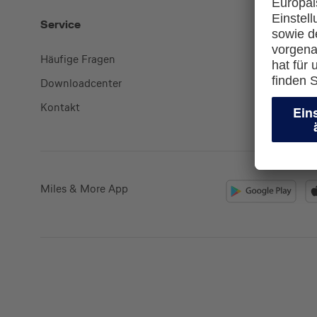
Service
Mehr
Häufige Fragen
Kreditkart
Downloadcenter
miles-and
Kontakt
lufthansa.
Miles & More App