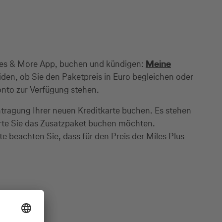
Miles & More App, buchen und kündigen:
Meine
den, ob Sie den Paketpreis in Euro begleichen oder
Konto zur Verfügung stehen.
tragung Ihrer neuen Kreditkarte buchen. Es stehen
arte Sie das Zusatzpaket buchen möchten.
tte beachten Sie, dass für den Preis der Miles Plus