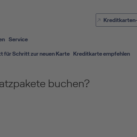
Direkt zur Hauptnavigation (Enter drücken)
Kreditkarten
Direkt zur Suche (Enter drücken)
Direkt zum Hauptinhalt (Enter drücken)
en
Service
tt für Schritt zur neuen Karte
Kreditkarte empfehlen
satzpakete buchen?