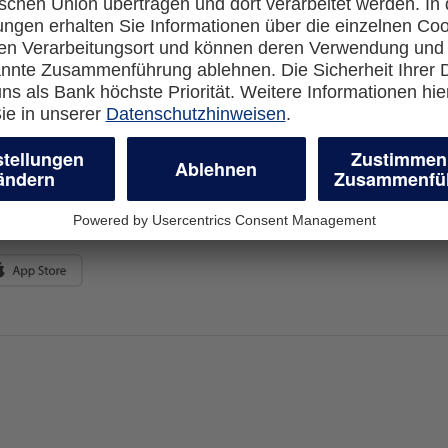
Rechtliches
en-Banking
Impressum
-more.com
Datenschutz
com
Cookie Einstellungen