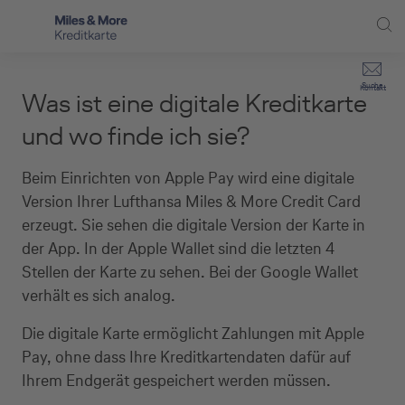
Direkt zur Hauptnavigation (Enter drücken)
Privat-Kund:innen
Suche
Kontakt
Was ist eine digitale Kreditkarte
Direkt zur Suche (Enter drücken)
Häufige Fragen
Selbstständige
und wo finde ich sie?
Miles & More Programm
Unternehmen
Direkt zum Hauptinhalt (Enter drücken)
Beim Einrichten von Apple Pay wird eine digitale
Schritt für Schritt zur neuen Karte
Version Ihrer Lufthansa Miles & More Credit Card
Service
erzeugt. Sie sehen die digitale Version der Karte in
Kreditkarte empfehlen
der App. In der Apple Wallet sind die letzten 4
Stellen der Karte zu sehen. Bei der Google Wallet
Kreditkarten-Banking
verhält es sich analog.
Kreditkarte beantragen
Die digitale Karte ermöglicht Zahlungen mit Apple
Pay, ohne dass Ihre Kreditkartendaten dafür auf
Ihrem Endgerät gespeichert werden müssen.