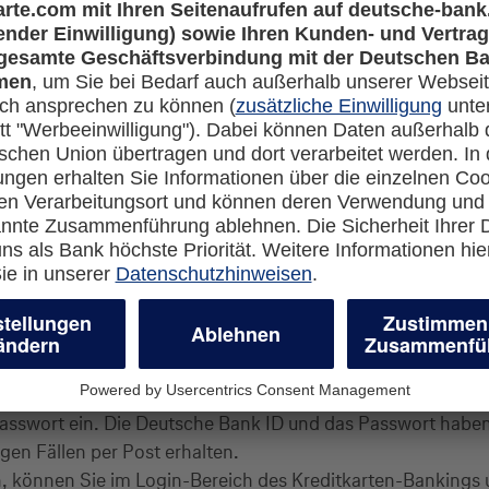
 Pay
es & More App*
 noch nicht geschehen - herunter und achten darauf, dass s
Smartphone und melden Sie sich an.
Miles & More App.*
sswort ein. Die Deutsche Bank ID und das Passwort haben S
gen Fällen per Post erhalten.
n, können Sie im Login-Bereich des Kreditkarten-Bankin