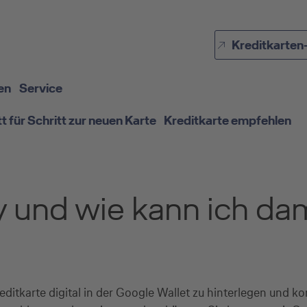
Direkt zur Hauptnavigation (Enter drücken)
Kreditkarten
Direkt zur Suche (Enter drücken)
Direkt zum Hauptinhalt (Enter drücken)
en
Service
tt für Schritt zur neuen Karte
Kreditkarte empfehlen
 und wie kann ich da
editkarte digital in der Google Wallet zu hinterlegen und