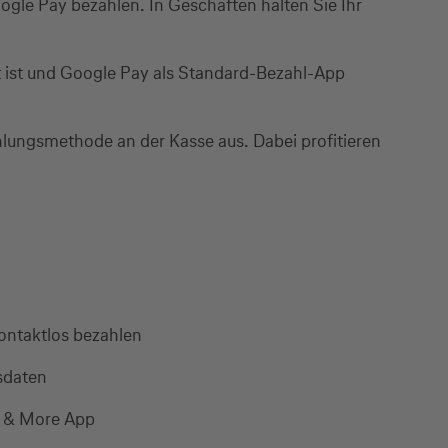
gle Pay bezahlen. In Geschäften halten Sie Ihr
rt ist und Google Pay als Standard-Bezahl-App
lungsmethode an der Kasse aus. Dabei profitieren
ntaktlos bezahlen
sdaten
es & More App