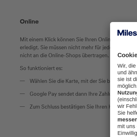
Online
Mit einem Klick können Sie Ihren Online-Einkauf b
erledigt. Sie müssen nicht mehr für jede App ode
nicht an die Online-Shops übertragen.
So funktioniert es:
Wählen Sie die Karte, mit der Sie bezahlen m
Google Pay sendet dann Ihre Zahlungsinform
Zum Schluss bestätigen Sie Ihren Kauf.