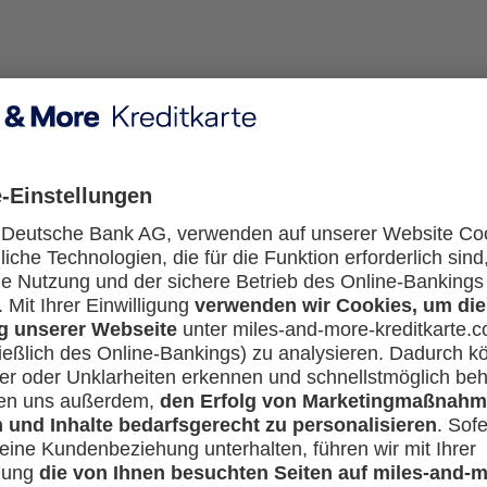
ezahlen. Wählen Sie Google Pay an der Kasse aus. Dann bes
r jeden Online-Shop die Zahlungsdaten eingeben. Ihre Kred
öchten.
ationen.