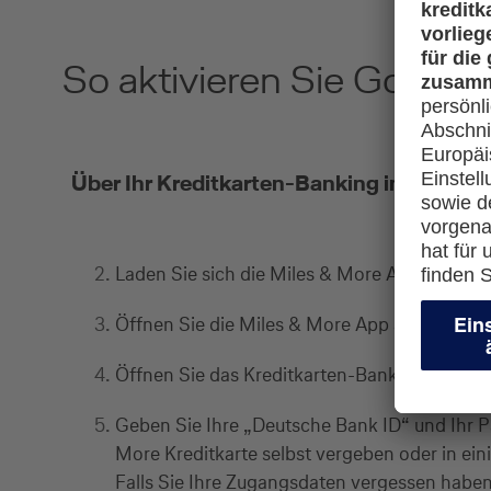
So aktivieren Sie Google
Über Ihr Kreditkarten-Banking in der Mil
Laden Sie sich die Miles & More App - sofern
Öffnen Sie die Miles & More App auf Ihrem 
Öffnen Sie das Kreditkarten-Banking in der 
Geben Sie Ihre „Deutsche Bank ID“ und Ihr Pa
More Kreditkarte selbst vergeben oder in eini
Falls Sie Ihre Zugangsdaten vergessen habe