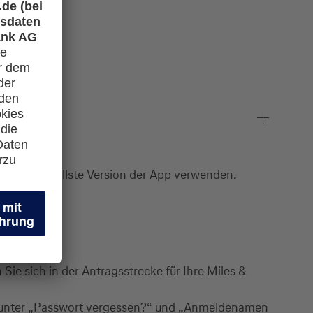
ie die aktuellste Version der App verwenden.
ie sich in der Antragsstrecke für Ihre Miles &
gs unter „Passwort vergessen?“ und „Anmeldenamen