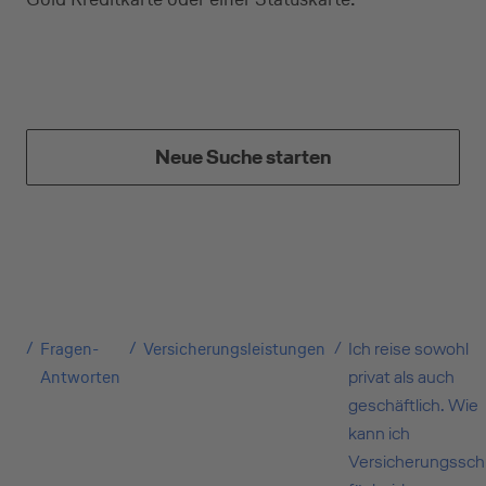
Private Nutzung
Neue Suche starten
Geschäftliche Nutzung
Selbstständige
(z.B. Gewerbetreibender, Handwerker,
Freiberufler)
Fragen-
Versicherungsleistungen
Ich reise sowohl
Antworten
privat als auch
geschäftlich. Wie
Unternehmen
kann ich
(z.B. e.K., Personengesellschaft (inkl. GbR),
Versicherungssch
GmbH)