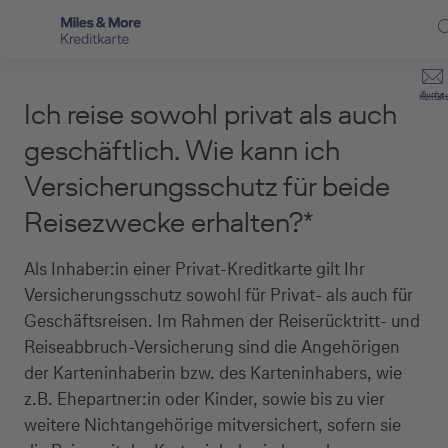
Direkt zur Hauptnavigation (Enter drücken)
Privat-Kund:innen
Suche
Kontakt
Ich reise sowohl privat als auch
Direkt zur Suche (Enter drücken)
Häufige Fragen
Selbstständige
geschäftlich. Wie kann ich
Miles & More Programm
Versicherungsschutz für beide
Unternehmen
Direkt zum Hauptinhalt (Enter drücken)
Reisezwecke erhalten?*
Schritt für Schritt zur neuen Karte
Service
Kreditkarte empfehlen
Als Inhaber:in einer Privat-Kreditkarte gilt Ihr
Versicherungsschutz sowohl für Privat- als auch für
Kreditkarten-Banking
Geschäftsreisen. Im Rahmen der Reiserücktritt- und
Reiseabbruch-Versicherung sind die Angehörigen
Kreditkarte beantragen
der Karteninhaberin bzw. des Karteninhabers, wie
z.B. Ehepartner:in oder Kinder, sowie bis zu vier
weitere Nichtangehörige mitversichert, sofern sie