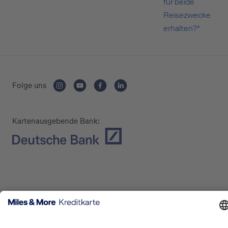
für beide
Reisezwecke
erhalten?*
Folge uns
Kartenausgebende Bank:
Service