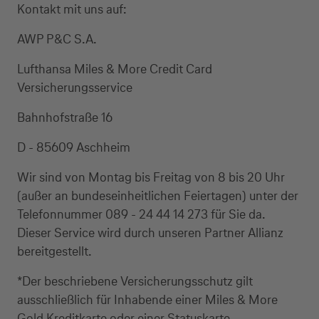
Kontakt mit uns auf:
AWP P&C S.A.
Lufthansa Miles & More Credit Card
Versicherungsservice
Bahnhofstraße 16
D - 85609 Aschheim
Wir sind von Montag bis Freitag von 8 bis 20 Uhr
(außer an bundeseinheitlichen Feiertagen) unter der
Kreditkarte beantragen
Telefonnummer 089 - 24 44 14 273 für Sie da.
Dieser Service wird durch unseren Partner Allianz
Suchen Sie eine Kreditkarte für die private oder
bereitgestellt.
geschäftliche Nutzung? Oder möchten Sie
Kreditkarten für Ihr Unternehmen beantragen?
*Der beschriebene Versicherungsschutz gilt
Über die Auswahl gelangen Sie direkt in den
ausschließlich für Inhabende einer Miles & More
gewünschten Antrag.
Gold Kreditkarte oder einer Statuskarte.