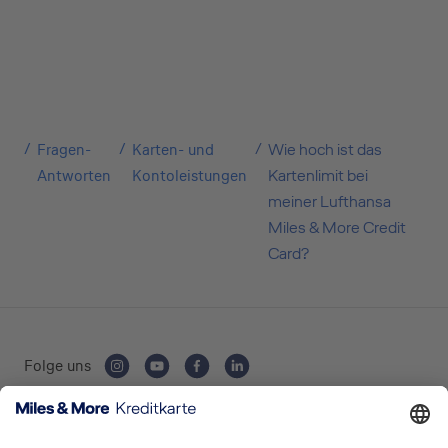
geschäftliche Nutzung? Oder möchten Sie
Kreditkarten für Ihr Unternehmen beantragen?
Über die Auswahl gelangen Sie direkt in den
gewünschten Antrag.
Private Nutzung
Fragen-
Karten- und
Wie hoch ist das
Antworten
Kontoleistungen
Kartenlimit bei
meiner Lufthansa
Miles & More Credit
Geschäftliche Nutzung
Card?
Selbstständige
Folge uns
(z.B. Gewerbetreibender, Handwerker,
Freiberufler)
Kartenausgebende Bank: