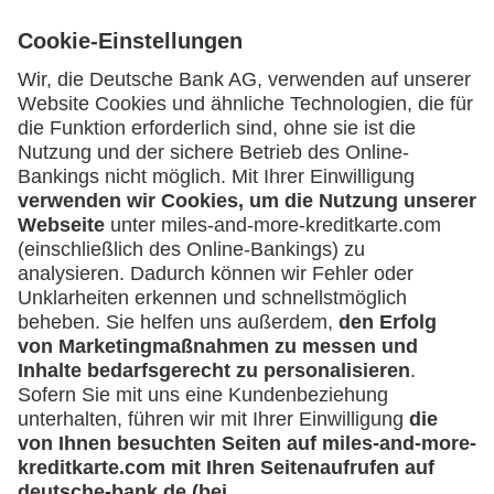
Unternehmen
(z.B. e.K., Personengesellschaft (inkl. GbR),
GmbH)
Service
Häufige Fragen
Downloadcenter
Kontakt
Mehr
Kreditkarten-Banking
miles-and-more.com
lufthansa.com