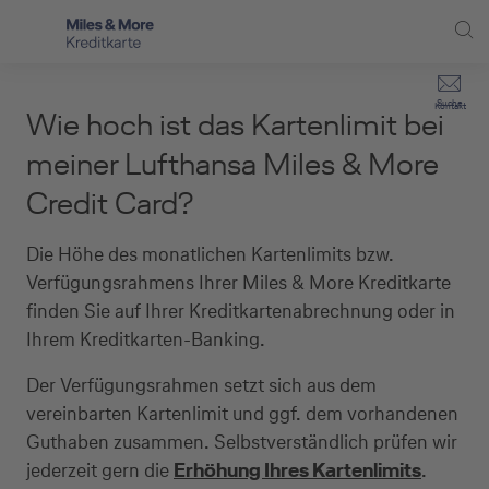
Direkt zur Hauptnavigation (Enter drücken)
Privat-Kund:innen
Suche
Kontakt
Wie hoch ist das Kartenlimit bei
Direkt zur Suche (Enter drücken)
Häufige Fragen
Selbstständige
meiner Lufthansa Miles & More
Miles & More Programm
Credit Card?
Unternehmen
Direkt zum Hauptinhalt (Enter drücken)
Schritt für Schritt zur neuen Karte
Service
Die Höhe des monatlichen Kartenlimits bzw.
Verfügungsrahmens Ihrer Miles & More Kreditkarte
Kreditkarte empfehlen
finden Sie auf Ihrer Kreditkartenabrechnung oder in
Ihrem Kreditkarten-Banking.
Kreditkarten-Banking
Der Verfügungsrahmen setzt sich aus dem
Kreditkarte beantragen
vereinbarten Kartenlimit und ggf. dem vorhandenen
Guthaben zusammen. Selbstverständlich prüfen wir
jederzeit gern die
Erhöhung Ihres Kartenlimits
.