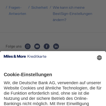
gewünschten Antrag.
Fragen-
Sicherheit
Wie kann ich meine
Antworten
BestSign-Einstellungen
Private Nutzung
ändern?
Geschäftliche Nutzung
Folge uns
Selbstständige
Kartenausgebende Bank:
(z.B. Gewerbetreibender, Handwerker,
Freiberufler)
Unternehmen
(z.B. e.K., Personengesellschaft (inkl. GbR),
Service