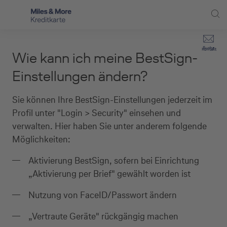
Direkt zur Hauptnavigation (Enter drücken)
Privat-Kund:innen
Suche
Kontakt
Wie kann ich meine BestSign-
Direkt zur Suche (Enter drücken)
Häufige Fragen
Selbstständige
Einstellungen ändern?
Miles & More Programm
Unternehmen
Direkt zum Hauptinhalt (Enter drücken)
Sie können Ihre BestSign-Einstellungen jederzeit im
Schritt für Schritt zur neuen Karte
Profil unter "Login > Security" einsehen und
Service
verwalten. Hier haben Sie unter anderem folgende
Kreditkarte empfehlen
Möglichkeiten:
Kreditkarten-Banking
Aktivierung BestSign, sofern bei Einrichtung
„Aktivierung per Brief" gewählt worden ist
Kreditkarte beantragen
Nutzung von FaceID/Passwort ändern
„Vertraute Geräte" rückgängig machen