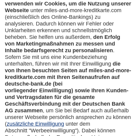
GmbH)
Häufige Fragen
Downloadcenter
Kontakt
Mehr
Kreditkarten-Banking
miles-and-more.com
lufthansa.com
Rechtliches
Impressum
Datenschutz
Cookie Einstellungen