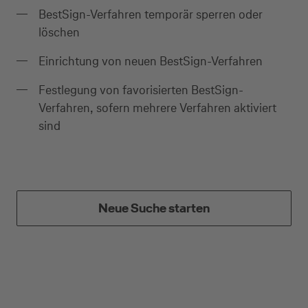
BestSign-Verfahren temporär sperren oder
löschen
Einrichtung von neuen BestSign-Verfahren
Festlegung von favorisierten BestSign-
Verfahren, sofern mehrere Verfahren aktiviert
sind
Kreditkarte beantragen
Neue Suche starten
Suchen Sie eine Kreditkarte für die private oder
geschäftliche Nutzung? Oder möchten Sie
Kreditkarten für Ihr Unternehmen beantragen?
Über die Auswahl gelangen Sie direkt in den