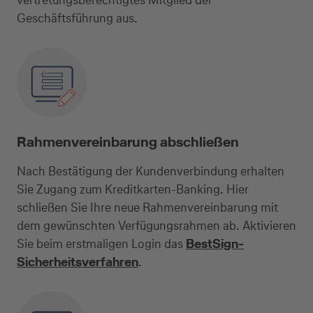
Geschäftsführung aus.
Kreditkarte beantragen
Suchen Sie eine Kreditkarte für die geschäftliche
Nutzung? Oder möchten Sie Kreditkarten für Ihr
Unternehmen beantragen?​
Rahmenvereinbarung abschließen
Über die Auswahl gelangen Sie direkt in den
Nach Bestätigung der Kundenverbindung erhalten
gewünschten Antrag.
Sie Zugang zum Kreditkarten-Banking. Hier
schließen Sie Ihre neue Rahmenvereinbarung mit
dem gewünschten Verfügungsrahmen ab. Aktivieren
Geschäftliche Nutzung
Sie beim erstmaligen Login das
BestSign-
Sicherheitsverfahren
.
Selbstständige