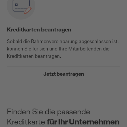
(z.B. Gewerbetreibender, Handwerker,
Freiberufler)
Kreditkarten beantragen
Unternehmen
Sobald die Rahmenvereinbarung abgeschlossen ist,
(z.B. e.K., Personengesellschaft (inkl. GbR),
können Sie für sich und Ihre Mitarbeitenden die
GmbH)
Kreditkarten beantragen.
Jetzt beantragen
Finden Sie die passende
Kreditkarte
für Ihr Unternehmen