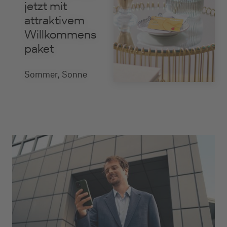
jetzt mit
attraktivem
Willkommens
paket
Sommer, Sonne
und noch mehr
Vorteile: Bei
Kartenbeantragung
bis zum 31.08.2026
erhalten Sie einen
100 EUR
Lufthansa
1
Gutschein
, 4.000
Meilen und 40
2
Points
.