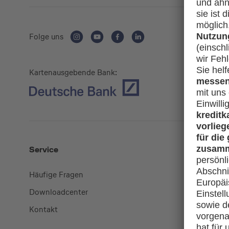
Folge uns
Kartenausgebende Bank:
Service
Mehr
Häufige Fragen
Kreditkart
Downloadcenter
miles-and
Kontakt
lufthansa.