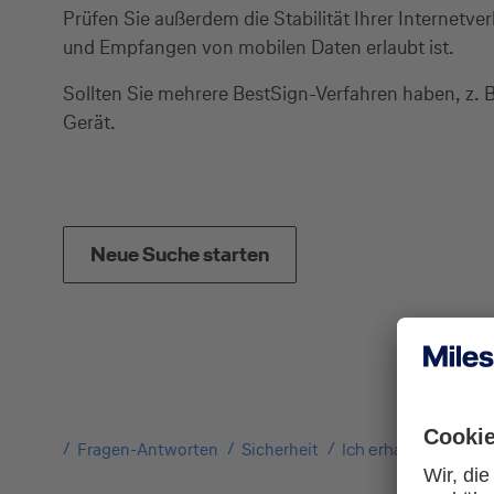
Prüfen Sie außerdem die Stabilität Ihrer Internetv
und Empfangen von mobilen Daten erlaubt ist.
Sollten Sie mehrere BestSign-Verfahren haben, z. B
Gerät.
Neue Suche starten
Fragen-Antworten
Sicherheit
Ich erhalte bei der