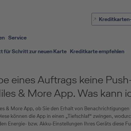
Direkt zur Hauptnavigation (Enter drücken)
Kreditkarten
Direkt zur Suche (Enter drücken)
Direkt zum Hauptinhalt (Enter drücken)
en
Service
tt für Schritt zur neuen Karte
Kreditkarte empfehlen
gabe eines Auftrags keine Pu
iles & More App. Was kann i
iles & More App, ob Sie den Erhalt von Benachrichtigungen 
Diese können die App in einen „Tiefschlaf“ zwingen, wodur
 Energie- bzw. Akku-Einstellungen Ihres Geräts diese Fun