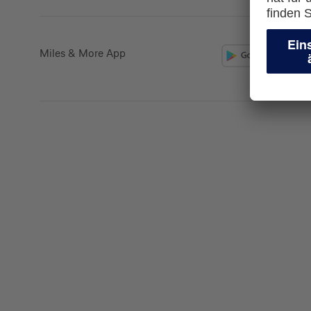
Miles & More App
Kreditkarte beantrag
Suchen Sie eine Kreditkarte für die private oder 
Nutzung? Oder möchten Sie Kreditkarten für Ih
beantragen?
Über die Auswahl gelangen Sie direkt in den ge