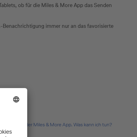
 Tablets, ob für die Miles & More App das Senden
h-Benachrichtigung immer nur an das favorisierte
gn innerhalb der Miles & More App. Was kann ich tun?