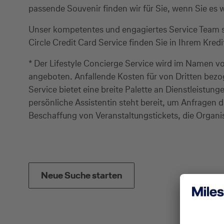
passende Souvenir finden wir für Sie, wenn Sie es
Unser kompetentes und engagiertes Service Team s
Circle Credit Card Service finden Sie in Ihrem Kre
* Der Lifestyle Concierge Service wird im Namen v
angeboten. Anfallende Kosten für von Dritten bezo
Service bietet eine breite Palette an Dienstleistun
persönliche Assistentin steht bereit, um Anfragen 
Beschaffung von Veranstaltungstickets, die Organis
Neue Suche starten