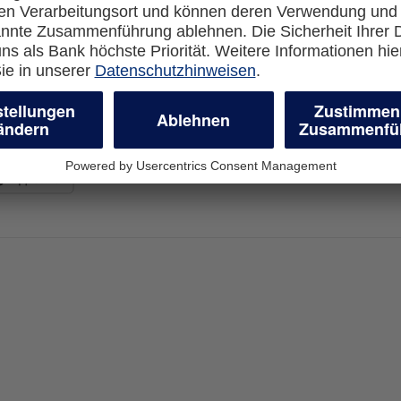
en-Banking
Impressum
-more.com
Datenschutz
com
Cookie Einstellungen
en