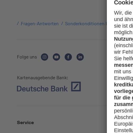
Fragen-Antworten
Sonderkonditionen bei Partnern
Folge uns
Kartenausgebende Bank:
Service
Mehr