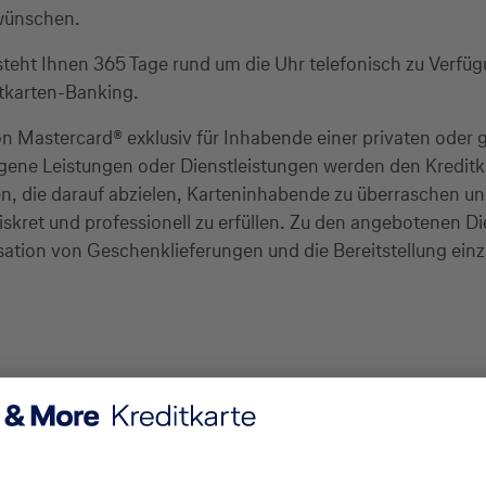
 wünschen.
teht Ihnen 365 Tage rund um die Uhr telefonisch zu Verfü
ditkarten-Banking.
on Mastercard® exklusiv für Inhabende einer privaten oder 
gene Leistungen oder Dienstleistungen werden den Kreditk
gen, die darauf abzielen, Karteninhabende zu überraschen un
diskret und professionell zu erfüllen. Zu den angebotenen 
ation von Geschenklieferungen und die Bereitstellung einzi