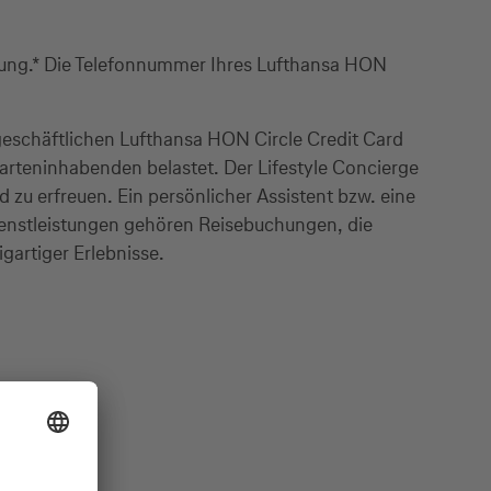
gung.* Die Telefonnummer Ihres Lufthansa HON
geschäftlichen Lufthansa HON Circle Credit Card
arteninhabenden belastet. Der Lifestyle Concierge
d zu erfreuen. Ein persönlicher Assistent bzw. eine
Dienstleistungen gehören Reisebuchungen, die
gartiger Erlebnisse.