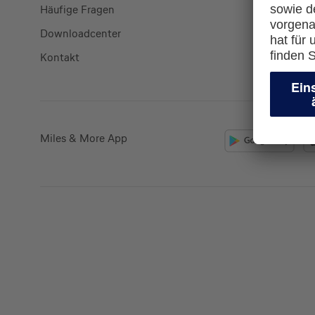
Häufige Fragen
Kreditkart
Downloadcenter
miles-and
Kontakt
lufthansa.
Miles & More App
Kreditkarte beantrag