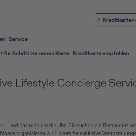
Direkt zur Hauptnavigation (Enter drücken)
Kreditkarten
Direkt zur Suche (Enter drücken)
Direkt zum Hauptinhalt (Enter drücken)
en
Service
tt für Schritt zur neuen Karte
Kreditkarte empfehlen
ive Lifestyle Concierge Servi
he – und das rund um die Uhr. Sie suchen ein Restaurant a
inaus organisieren wir Tickets für exklusive Veranstaltun