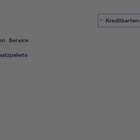
Direkt zur Hauptnavigation (Enter drücken)
Kreditkarten
Direkt zur Suche (Enter drücken)
Direkt zum Hauptinhalt (Enter drücken)
en
Service
satzpakete