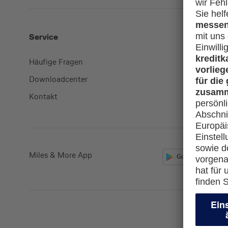
Service
Mehr
Häufige Fragen
Kreditkart
Downloadcenter
miles-and
Kontakt
lufthansa.
Miles & More App