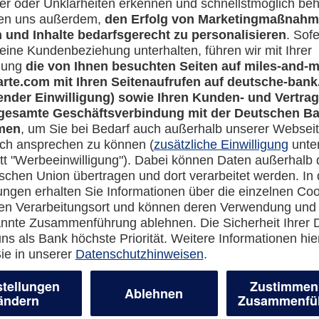
Rechtliches
en-Banking
Impressum
-more.com
Datenschutz
com
Cookie Einstellungen