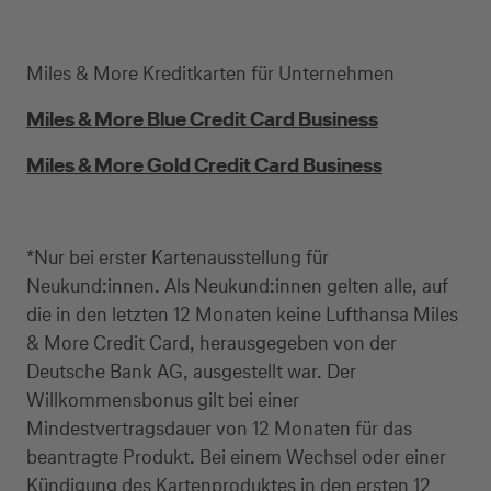
Kreditkarte beantragen
Miles & More Kreditkarten für Unternehmen
Suchen Sie eine Kreditkarte für die private oder
Miles & More Blue Credit Card Business
geschäftliche Nutzung? Oder möchten Sie
Kreditkarten für Ihr Unternehmen beantragen?
Miles & More Gold Credit Card Business
Über die Auswahl gelangen Sie direkt in den
gewünschten Antrag.
*Nur bei erster Kartenausstellung für
Private Nutzung
Neukund:innen. Als Neukund:innen gelten alle, auf
die in den letzten 12 Monaten keine Lufthansa Miles
& More Credit Card, herausgegeben von der
Deutsche Bank AG, ausgestellt war. Der
Geschäftliche Nutzung
Willkommensbonus gilt bei einer
Mindestvertragsdauer von 12 Monaten für das
beantragte Produkt. Bei einem Wechsel oder einer
Kündigung des Kartenproduktes in den ersten 12