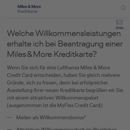
Direkt zur Hauptnavigation (Enter drücken)
Privat-Kund:innen
Suche
Kontakt
Welche Willkommensleistungen
Direkt zur Suche (Enter drücken)
Häufige Fragen
Selbstständige
erhalte ich bei Beantragung einer
Miles & More Programm
Miles & More Kreditkarte?
Unternehmen
Direkt zum Hauptinhalt (Enter drücken)
Schritt für Schritt zur neuen Karte
Service
Wenn Sie sich für eine Lufthansa Miles & More
Credit Card entscheiden, haben Sie gleich mehrere
Kreditkarte empfehlen
Gründe, sich zu freuen, denn bei erfolgreicher
Ausstellung Ihrer neuen Kreditkarte begrüßen wir Sie
Kreditkarten-Banking
mit einem attraktiven Willkommenspaket
Kreditkarte beantragen
(ausgenommen ist die MyFlex Credit Card):
Meilen als Willkommensbonus
*
Attraktiver Willkommensrabatt im Worldshop