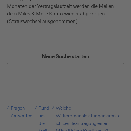
Selbstständige
Monaten der Vertragslaufzeit werden die Meilen
(z.B. Gewerbetreibender, Handwerker,
dem Miles & More Konto wieder abgezogen
Freiberufler)
(Statuswechsel ausgenommen).
Unternehmen
(z.B. e.K., Personengesellschaft (inkl. GbR),
GmbH)
Neue Suche starten
Fragen-
Rund
Welche
Antworten
um
Willkommensleistungen erhalte
die
ich bei Beantragung einer
Meile
Miles & More Kreditkarte?