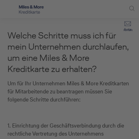
Direkt zur Hauptnavigation (Enter drücken)
Privat-Kund:innen
Suche
Kontakt
Welche Schritte muss ich für
Direkt zur Suche (Enter drücken)
Häufige Fragen
Selbstständige
mein Unternehmen durchlaufen,
Miles & More Programm
um eine Miles & More
Unternehmen
Direkt zum Hauptinhalt (Enter drücken)
Kreditkarte zu erhalten?
Schritt für Schritt zur neuen Karte
Service
Kreditkarte empfehlen
Um für Ihr Unternehmen Miles & More Kreditkarten
für Mitarbeitende zu beantragen müssen Sie
Kreditkarten-Banking
folgende Schritte durchführen:
Kreditkarte beantragen
1. Einrichtung der Geschäftsverbindung durch die
rechtliche Vertretung des Unternehmens