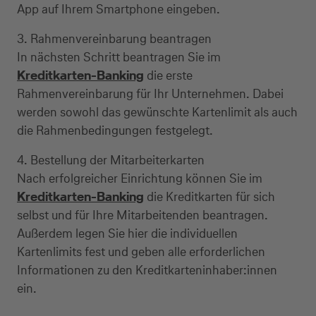
App auf Ihrem Smartphone eingeben.
Kreditkarte beantragen
3. Rahmenvereinbarung beantragen
In nächsten Schritt beantragen Sie im
Suchen Sie eine Kreditkarte für die private oder
Kreditkarten-Banking
die erste
geschäftliche Nutzung? Oder möchten Sie
Rahmenvereinbarung für Ihr Unternehmen. Dabei
Kreditkarten für Ihr Unternehmen beantragen?
werden sowohl das gewünschte Kartenlimit als auch
Über die Auswahl gelangen Sie direkt in den
die Rahmenbedingungen festgelegt.
gewünschten Antrag.
4. Bestellung der Mitarbeiterkarten
Nach erfolgreicher Einrichtung können Sie im
Private Nutzung
Kreditkarten-Banking
die Kreditkarten für sich
selbst und für Ihre Mitarbeitenden beantragen.
Außerdem legen Sie hier die individuellen
Kartenlimits fest und geben alle erforderlichen
Geschäftliche Nutzung
Informationen zu den Kreditkarteninhaber:innen
ein.