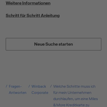
Selbstständige
Weitere Informationen
(z.B. Gewerbetreibender, Handwerker,
Schritt für Schritt Anleitung
Freiberufler)
Unternehmen
(z.B. e.K., Personengesellschaft (inkl. GbR),
Neue Suche starten
GmbH)
Fragen-
Winback
Welche Schritte muss ich
Antworten
Corporate
für mein Unternehmen
durchlaufen, um eine Miles
& More Kreditkarte zu