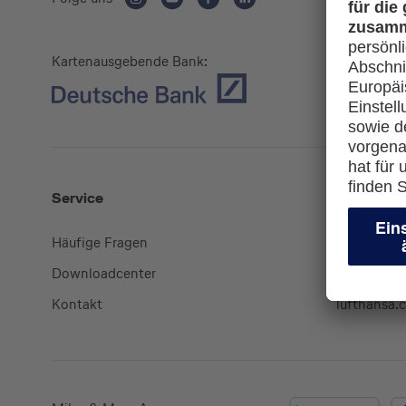
Kartenausgebende Bank:
Service
Mehr
Häufige Fragen
Kreditkart
Downloadcenter
miles-and
Kontakt
lufthansa.