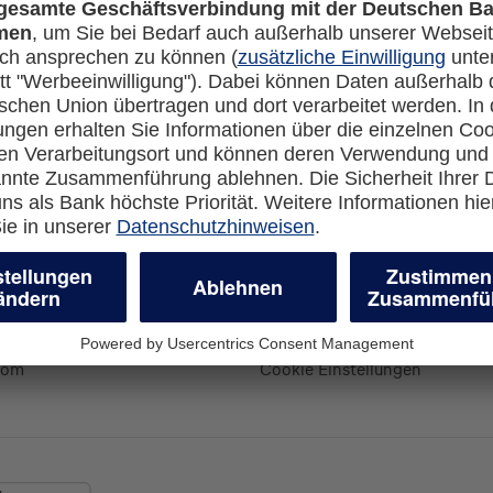
Rechtliches
en-Banking
Impressum
-more.com
Datenschutz
com
Cookie Einstellungen