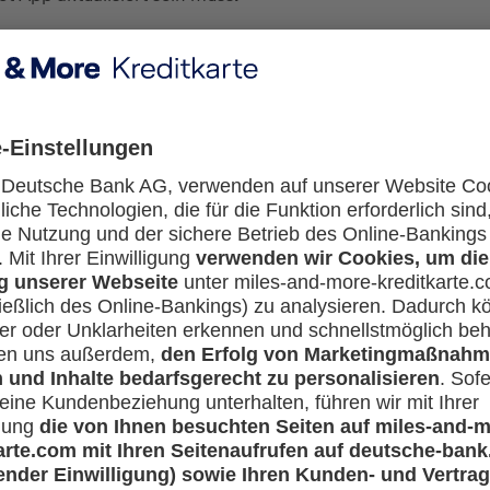
t Card? Jetzt einfach
hier
beantragen.
Unterstützt mein Gerät Apple Pay und wie kann ich Apple Pay ein