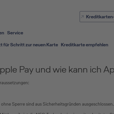
Direkt zur Hauptnavigation (Enter drücken)
Kreditkarten
Direkt zur Suche (Enter drücken)
Direkt zum Hauptinhalt (Enter drücken)
en
Service
tt für Schritt zur neuen Karte
Kreditkarte empfehlen
pple Pay und wie kann ich Ap
oraussetzungen:
e ohne Sperre sind aus Sicherheitsgründen ausgeschlossen