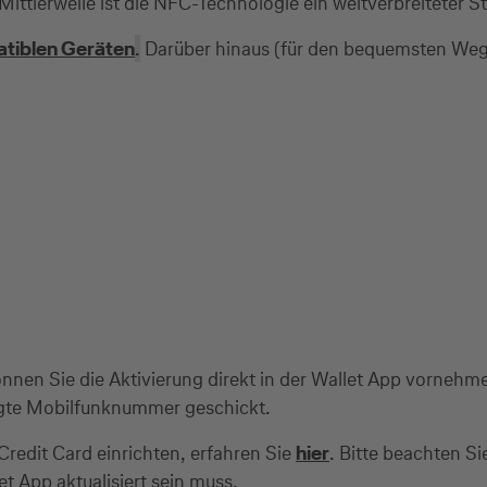
ttlerweile ist die NFC-Technologie ein weitverbreiteter S
tiblen Geräten
.
Darüber hinaus (für den bequemsten Weg 
nnen Sie die Aktivierung direkt in der Wallet App vornehm
legte Mobilfunknummer geschickt.
Credit Card einrichten, erfahren Sie
hier
. Bitte beachten Si
t App aktualisiert sein muss.