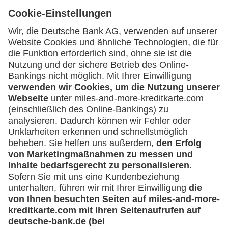
Geschäftliche Nutzung
Selbstständige
Service
(z.B. Gewerbetreibender, Handwerker,
Freiberufler)
Häufige Fragen
Downloadcenter
Unternehmen
Kontakt
(z.B. e.K., Personengesellschaft (inkl. GbR),
Mehr
GmbH)
Kreditkarten-Banking
miles-and-more.com
lufthansa.com