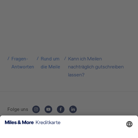
Kreditkarte beantragen
Fragen-
Rund um
Kann ich Meilen
Suchen Sie eine Kreditkarte für die private oder
Antworten
die Meile
nachträglich gutschreiben
geschäftliche Nutzung? Oder möchten Sie
lassen?
Kreditkarten für Ihr Unternehmen beantragen?
Über die Auswahl gelangen Sie direkt in den
gewünschten Antrag.
Folge uns
Private Nutzung
Kartenausgebende Bank: