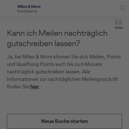
Direkt zur Hauptnavigation (Enter drücken)
Privat-Kund:innen
Suche
Kontakt
Kann ich Meilen nachträglich
Direkt zur Suche (Enter drücken)
Häufige Fragen
Selbstständige
gutschreiben lassen?
Miles & More Programm
Unternehmen
Direkt zum Hauptinhalt (Enter drücken)
Ja, bei Miles & More können Sie sich Meilen, Points
Schritt für Schritt zur neuen Karte
und Qualifying Points auch bis zu 6 Monate
Service
nachträglich gutschreiben lassen. Alle
Kreditkarte empfehlen
Informationen zur nachträglichen Meilengutschrift
finden Sie
hier
.
Kreditkarten-Banking
Kreditkarte beantragen
Neue Suche starten