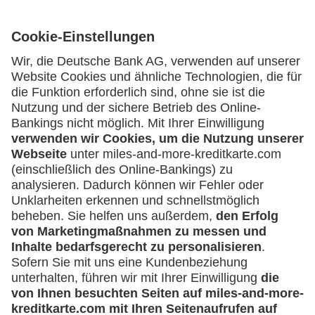
Kartenausgebende Bank:
Geschäftliche Nutzung
Selbstständige
(z.B. Gewerbetreibender, Handwerker,
Service
Freiberufler)
Häufige Fragen
Unternehmen
Downloadcenter
Kontakt
(z.B. e.K., Personengesellschaft (inkl. GbR),
GmbH)
Mehr
Kreditkarten-Banking
miles-and-more.com
lufthansa.com