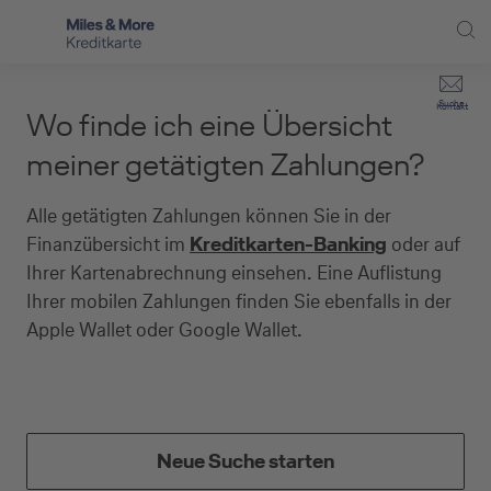
Direkt zur Hauptnavigation (Enter drücken)
Privat-Kund:innen
Suche
Kontakt
Wo finde ich eine Übersicht
Direkt zur Suche (Enter drücken)
Häufige Fragen
Selbstständige
meiner getätigten Zahlungen?
Miles & More Programm
Unternehmen
Direkt zum Hauptinhalt (Enter drücken)
Alle getätigten Zahlungen können Sie in der
Schritt für Schritt zur neuen Karte
Finanzübersicht im
Kreditkarten-Banking
oder auf
Service
Ihrer Kartenabrechnung einsehen. Eine Auflistung
Kreditkarte empfehlen
Ihrer mobilen Zahlungen finden Sie ebenfalls in der
Apple Wallet oder Google Wallet.
Kreditkarten-Banking
Kreditkarte beantragen
Neue Suche starten