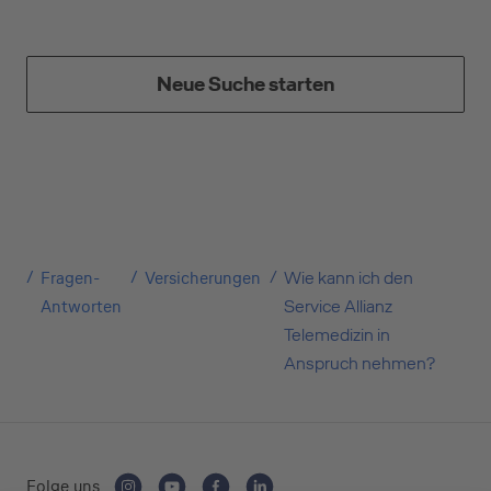
Suchen Sie eine Kreditkarte für die private oder
geschäftliche Nutzung? Oder möchten Sie
Neue Suche starten
Kreditkarten für Ihr Unternehmen beantragen?
Über die Auswahl gelangen Sie direkt in den
gewünschten Antrag.
Private Nutzung
Fragen-
Versicherungen
Wie kann ich den
Antworten
Service Allianz
Geschäftliche Nutzung
Telemedizin in
Anspruch nehmen?
Selbstständige
(z.B. Gewerbetreibender, Handwerker,
Folge uns