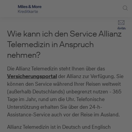
Direkt zur Hauptnavigation (Enter drücken)
Privat-Kund:innen
Suche
Kontakt
Wie kann ich den Service Allianz
Direkt zur Suche (Enter drücken)
Häufige Fragen
Selbstständige
Telemedizin in Anspruch
Miles & More Programm
nehmen?
Unternehmen
Direkt zum Hauptinhalt (Enter drücken)
Schritt für Schritt zur neuen Karte
Service
Die Allianz Telemedizin steht Ihnen über das
Versicherungsportal
der Allianz zur Verfügung. Sie
Kreditkarte empfehlen
können den Service während Ihrer Reisen weltweit
(außerhalb Deutschlands) unbegrenzt nutzen - 365
Kreditkarten-Banking
Tage im Jahr, rund um die Uhr. Telefonische
Kreditkarte beantragen
Unterstützung erhalten Sie über den 24-h-
Assistance-Service auch vor der Reise im Ausland.
Allianz Telemedizin ist in Deutsch und Englisch