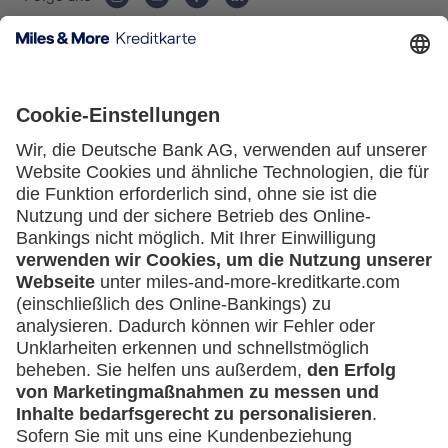
Freiberufler)
Kartenausgebende Bank:
Unternehmen
(z.B. e.K., Personengesellschaft (inkl. GbR),
GmbH)
Service
Häufige Fragen
Downloadcenter
Kontakt
Mehr
Kreditkarten-Banking