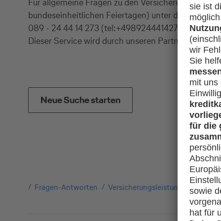
Für allgemeine Fragen zu den Versicherungen Ihrer 
bundeseinheitlichen Feiertagen) unter der Telefo
089 - 24 44 14 273 (tel:+4989244414273) für Sie d
Dieser Service wird durch unseren Partner Allianz be
Neue Suche starten
Fragen-Antworten
Versicherungsleistungen
Was b