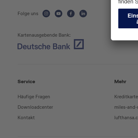
Folge uns
Kartenausgebende Bank:
Service
Mehr
Häufige Fragen
Kreditkart
Downloadcenter
miles-and
Kontakt
lufthansa.