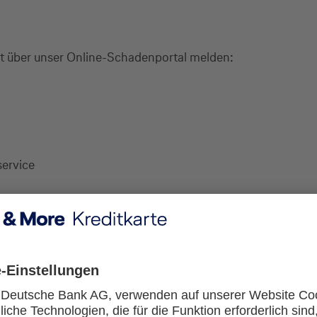
it über unser Online-Schadenportal melden:
service