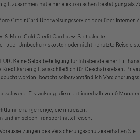
n gilt zusammen mit einer elektronischen Bestätigung als 
More Credit Card Überweisungsservice oder über Internet-Za
es & More Gold Credit Card bzw. Statuskarte.
o- oder Umbuchungskosten oder nicht genutzte Reiseleist
EUR. Keine Selbstbeteiligung für Inhabende einer Lufthans
reditkarten gilt ausschließlich für Geschäftsreisen. Priva
te gebucht werden, besteht selbstverständlich Versicherun
ter schwerer Erkrankung, die nicht innerhalb von 6 Monate
htfamilienangehörige, die mitreisen.
und im selben Transportmittel reisen.
 Voraussetzungen des Versicherungsschutzes erhalten Sie