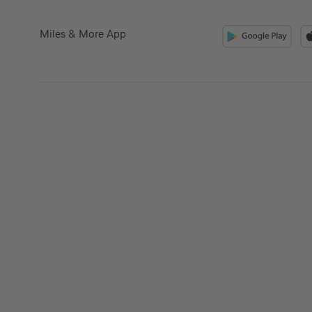
Miles & More App
Kreditkarte beantrag
Suchen Sie eine Kreditkarte für die private oder 
Nutzung? Oder möchten Sie Kreditkarten für Ih
beantragen?
Über die Auswahl gelangen Sie direkt in den ge