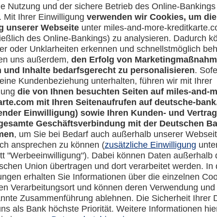
Lufthansa Miles & More Credit Card sind wir von Montag bi
nnummer
a.
reitgestellt.
einhaltet die Reiserücktritt- und Reiseabbruchversicherung?