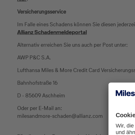
Versicherungsservice
Im Falle eines Schadens können Sie diesen jederze
Allianz Schadenmeldeportal
Alternativ erreichen Sie uns auch per Post unter:
AWP P&C S.A.
Lufthansa Miles & More Credit Card Versicherungs
Bahnhofstraße 16
D - 85609 Aschheim
Oder per E-Mail an:
milesandmore-schaden@allianz.com