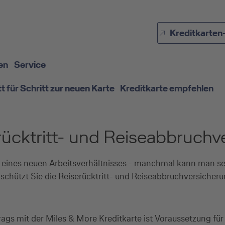
Direkt zur Hauptnavigation (Enter drücken)
Kreditkarten
Direkt zur Suche (Enter drücken)
Direkt zum Hauptinhalt (Enter drücken)
en
Service
tt für Schritt zur neuen Karte
Kreditkarte empfehlen
rücktritt- und Reiseabbruch
e eines neuen Arbeitsverhältnisses - manchmal kann man s
 schützt Sie die Reiserücktritt- und Reiseabbruchversicheru
gs mit der Miles & More Kreditkarte ist Voraussetzung für