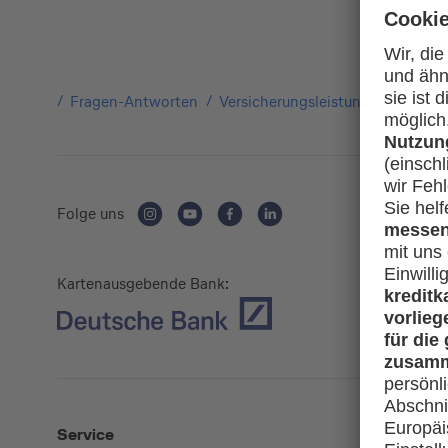
Fragen-Antworten
Versicherungsleistungen
Wie u
Folge uns
Kartenausgebende Bank:
Service
Mehr