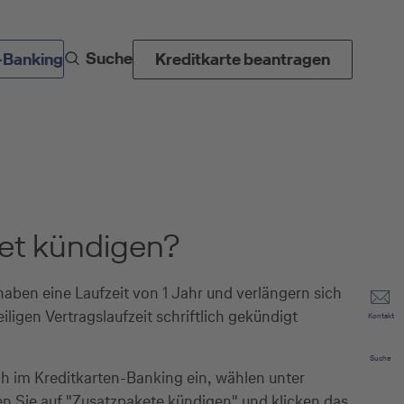
Suche
-Banking
Kreditkarte beantragen
ket kündigen?
haben eine Laufzeit von 1 Jahr und verlängern sich
ligen Vertragslaufzeit schriftlich gekündigt
Kontakt
Suche
ch im Kreditkarten-Banking ein, wählen unter
n Sie auf "Zusatzpakete kündigen" und klicken das