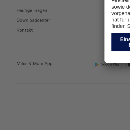
Häufige Fragen
Kreditkart
Downloadcenter
miles-and
Kontakt
lufthansa.
Miles & More App
Kreditkarte beantrag