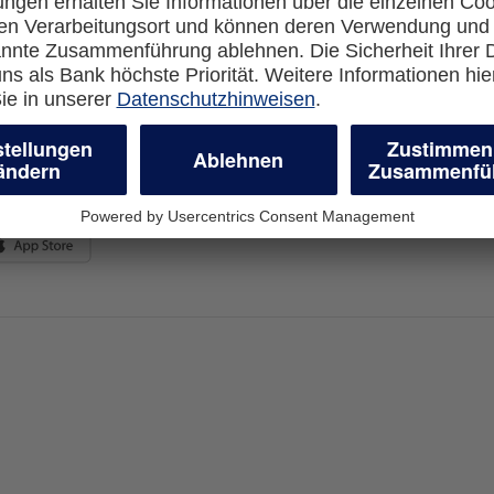
en-Banking
Impressum
-more.com
Datenschutz
com
Cookie Einstellungen
en