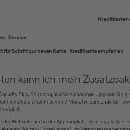
Direkt zur Hauptnavigation (Enter drücken)
Kreditkarten
Direkt zur Suche (Enter drücken)
Direkt zum Hauptinhalt (Enter drücken)
en
Service
tt für Schritt zur neuen Karte
Kreditkarte empfehlen
sten kann ich mein Zusatzpa
el Security Plus, Shopping und Versicherungs-Upgrade Gold 
nicht innerhalb einer Frist von 3 Monaten zum Ende der jewei
t möglich.
f der Webseite und in der App möglich. Dazu loggen Sie si
lektieren "Karten-Einstellungen". Im Vertragsmanager gehe