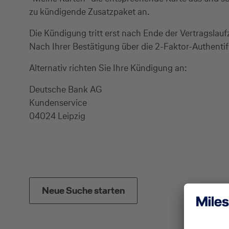
zu kündigende Zusatzpaket an.
Die Kündigung tritt erst nach Ende der Vertragslaufz
Nach Ihrer Bestätigung über die 2-Faktor-Authentif
Alternativ richten Sie Ihre Kündigung an:
Deutsche Bank AG
Kundenservice
04024 Leipzig
Neue Suche starten