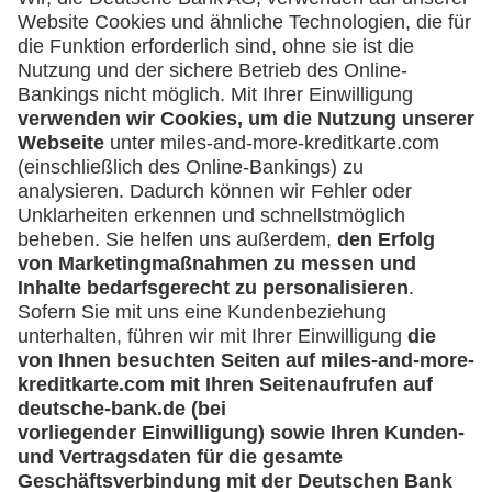
(z.B. e.K., Personengesellschaft (inkl. GbR),
GmbH)
Service
Häufige Fragen
Downloadcenter
Kontakt
Mehr
Kreditkarten-Banking
miles-and-more.com
lufthansa.com
Rechtliches
Impressum