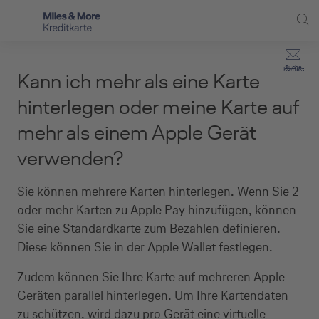
Direkt zur Hauptnavigation (Enter drücken)
Privat-Kund:innen
Suche
Kontakt
Kann ich mehr als eine Karte
Direkt zur Suche (Enter drücken)
Häufige Fragen
Selbstständige
hinterlegen oder meine Karte auf
Miles & More Programm
mehr als einem Apple Gerät
Unternehmen
Direkt zum Hauptinhalt (Enter drücken)
verwenden?
Schritt für Schritt zur neuen Karte
Service
Kreditkarte empfehlen
Sie können mehrere Karten hinterlegen. Wenn Sie 2
oder mehr Karten zu Apple Pay hinzufügen, können
Kreditkarten-Banking
Sie eine Standardkarte zum Bezahlen definieren.
Diese können Sie in der Apple Wallet festlegen.
Kreditkarte beantragen
Zudem können Sie Ihre Karte auf mehreren Apple-
Geräten parallel hinterlegen. Um Ihre Kartendaten
zu schützen, wird dazu pro Gerät eine virtuelle