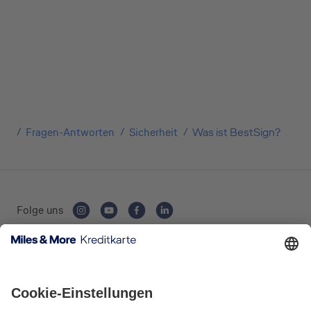
Kreditkarte beantragen
Suchen Sie eine Kreditkarte für die private oder
Fragen-Antworten
Sicherheit
Was ist BestSign?
geschäftliche Nutzung? Oder möchten Sie
Kreditkarten für Ihr Unternehmen beantragen?
Über die Auswahl gelangen Sie direkt in den
gewünschten Antrag.
Folge uns
Private Nutzung
Kartenausgebende Bank:
Geschäftliche Nutzung