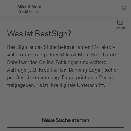
Direkt zur Hauptnavigation (Enter drücken)
Privat-Kund:innen
Suche
Kontakt
Was ist BestSign?
Direkt zur Suche (Enter drücken)
Häufige Fragen
Selbstständige
BestSign ist das Sicherheitsverfahren (2-Faktor-
Miles & More Programm
Unternehmen
Direkt zum Hauptinhalt (Enter drücken)
Authentifizierung) Ihrer Miles & More Kreditkarte.
Dabei werden Online-Zahlungen und weitere
Schritt für Schritt zur neuen Karte
Service
Aufträge (z.B. Kreditkarten-Banking-Login) sicher
Kreditkarte empfehlen
per Gesichtserkennung, Fingerprint oder Passwort
freigegeben. Es ist Ihre digitale Unterschrift.
Kreditkarten-Banking
Kreditkarte beantragen
Neue Suche starten