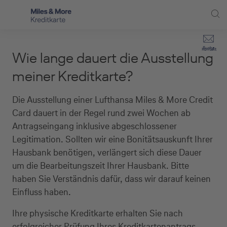
Direkt zur Hauptnavigation (Enter drücken)
Privat-Kund:innen
Suche
Kontakt
Wie lange dauert die Ausstellung
Direkt zur Suche (Enter drücken)
Häufige Fragen
Selbstständige
meiner Kreditkarte?
Miles & More Programm
Unternehmen
Direkt zum Hauptinhalt (Enter drücken)
Die Ausstellung einer Lufthansa Miles & More Credit
Schritt für Schritt zur neuen Karte
Card dauert in der Regel rund zwei Wochen ab
Service
Antragseingang inklusive abgeschlossener
Kreditkarte empfehlen
Legitimation. Sollten wir eine Bonitätsauskunft Ihrer
Hausbank benötigen, verlängert sich diese Dauer
Kreditkarten-Banking
um die Bearbeitungszeit Ihrer Hausbank. Bitte
haben Sie Verständnis dafür, dass wir darauf keinen
Kreditkarte beantragen
Einfluss haben.
Ihre physische Kreditkarte erhalten Sie nach
erfolgreicher Prüfung Ihres Kreditkartenantrags