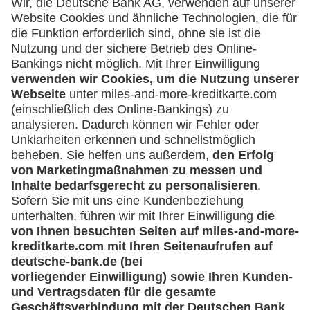
(z.B. e.K., Personengesellschaft (inkl. GbR),
GmbH)
Service
Häufige Fragen
Downloadcenter
Kontakt
Mehr
Kreditkarten-Banking
miles-and-more.com
lufthansa.com
Rechtliches
Impressum