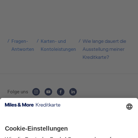
Kreditkarten für Ihr Unternehmen beantragen?
Über die Auswahl gelangen Sie direkt in den
gewünschten Antrag.
Private Nutzung
Fragen-
Karten- und
Wie lange dauert die
Antworten
Kontoleistungen
Ausstellung meiner
Kreditkarte?
Geschäftliche Nutzung
Folge uns
Selbstständige
(z.B. Gewerbetreibender, Handwerker,
Kartenausgebende Bank:
Freiberufler)
Unternehmen