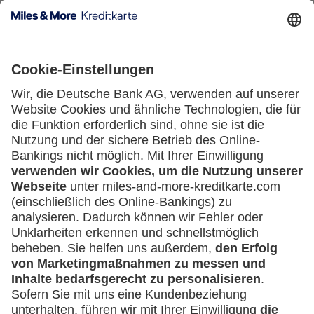
Kartenausgebende Bank:
Unternehmen
(z.B. e.K., Personengesellschaft (inkl. GbR),
GmbH)
Service
Häufige Fragen
Downloadcenter
Kontakt
Mehr
Kreditkarten-Banking