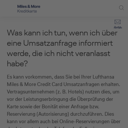
Direkt zur Hauptnavigation (Enter drücken)
Privat-Kund:innen
Suche
Kontakt
Was kann ich tun, wenn ich über
Direkt zur Suche (Enter drücken)
Häufige Fragen
Selbstständige
eine Umsatzanfrage informiert
Miles & More Programm
werde, die ich nicht veranlasst
Unternehmen
Direkt zum Hauptinhalt (Enter drücken)
habe?
Schritt für Schritt zur neuen Karte
Service
Kreditkarte empfehlen
Es kann vorkommen, dass Sie bei Ihrer Lufthansa
Miles & More Credit Card Umsatzanfragen erhalten.
Kreditkarten-Banking
Vertragsunternehmen (z. B. Hotels) nutzen dies, um
vor der Leistungserbringung die Überprüfung der
Kreditkarte beantragen
Karte sowie der Bonität einer Anfrage bzw.
Reservierung (Autorisierung) durchzuführen. Dies
kann vor allem auch bei Online-Reservierungen über