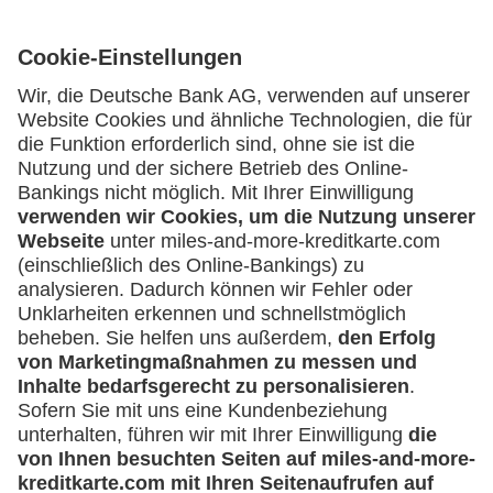
Kartenausgebende Bank:
Geschäftliche Nutzung
Selbstständige
(z.B. Gewerbetreibender, Handwerker,
Service
Freiberufler)
Häufige Fragen
Unternehmen
Downloadcenter
Kontakt
(z.B. e.K., Personengesellschaft (inkl. GbR),
GmbH)
Mehr
Kreditkarten-Banking
miles-and-more.com
lufthansa.com