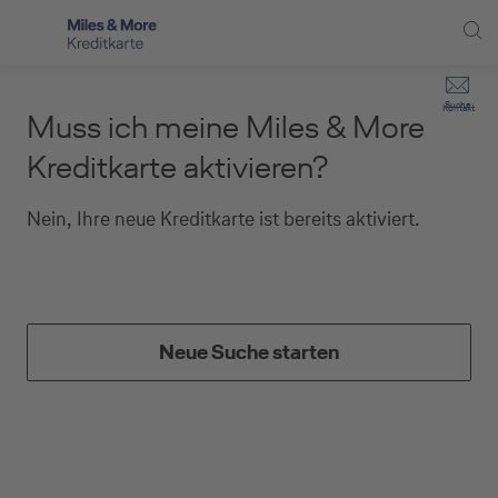
Direkt zur Hauptnavigation (Enter drücken)
Privat-Kund:innen
Suche
Kontakt
Muss ich meine Miles & More
Direkt zur Suche (Enter drücken)
Häufige Fragen
Selbstständige
Kreditkarte aktivieren?
Miles & More Programm
Unternehmen
Direkt zum Hauptinhalt (Enter drücken)
Nein, Ihre neue Kreditkarte ist bereits aktiviert.
Schritt für Schritt zur neuen Karte
Service
Kreditkarte empfehlen
Kreditkarten-Banking
Neue Suche starten
Kreditkarte beantragen