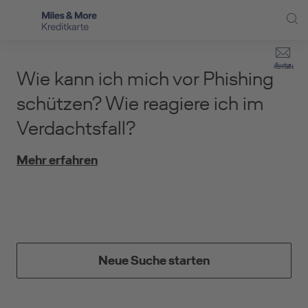
Direkt zur Hauptnavigation (Enter drücken)
Privat-Kund:innen
Suche
Kontakt
Wie kann ich mich vor Phishing
Direkt zur Suche (Enter drücken)
Häufige Fragen
Selbstständige
schützen? Wie reagiere ich im
Miles & More Programm
Verdachtsfall?
Unternehmen
Direkt zum Hauptinhalt (Enter drücken)
Schritt für Schritt zur neuen Karte
Service
Mehr erfahren
Kreditkarte empfehlen
Kreditkarten-Banking
Kreditkarte beantragen
Neue Suche starten