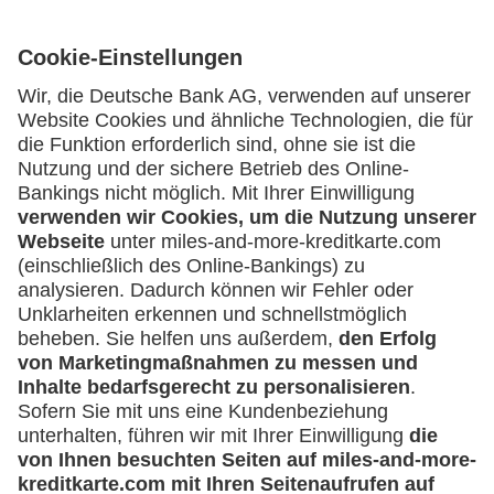
Kartenausgebende Bank:
Geschäftliche Nutzung
Selbstständige
(z.B. Gewerbetreibender, Handwerker,
Service
Freiberufler)
Häufige Fragen
Unternehmen
Downloadcenter
Kontakt
(z.B. e.K., Personengesellschaft (inkl. GbR),
GmbH)
Mehr
Kreditkarten-Banking
miles-and-more.com
lufthansa.com