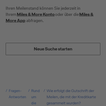
Ihren Meilenstand können Sie jederzeit in
Ihrem
Miles & More Konto
oder über die
Miles &
More App
abfragen.
Neue Suche starten
Kreditkarte beantragen
Suchen Sie eine Kreditkarte für die private oder
geschäftliche Nutzung? Oder möchten Sie
Kreditkarten für Ihr Unternehmen beantragen?
Fragen-
Rund
Wie erfolgt die Gutschrift der
Über die Auswahl gelangen Sie direkt in den
Antworten
um
Meilen, die mit der Kreditkarte
gewünschten Antrag.
die
gesammelt wurden?