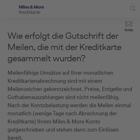
Direkt zur Hauptnavigation (Enter drücken)
Privat-Kund:innen
Suche
Kontakt
Wie erfolgt die Gutschrift der
Direkt zur Suche (Enter drücken)
Häufige Fragen
Selbstständige
Meilen, die mit der Kreditkarte
Miles & More Programm
gesammelt wurden?
Unternehmen
Direkt zum Hauptinhalt (Enter drücken)
Schritt für Schritt zur neuen Karte
Service
Meilenfähige Umsätze auf Ihrer monatlichen
Kreditkartenabrechnung sind mit einem
Kreditkarte empfehlen
Meilenzeichen gekennzeichnet. Preise, Entgelte und
Guthabenauszahlungen sind nicht meilenfähig.
Kreditkarten-Banking
Nach der Kontobelastung werden die Meilen einmal
Kreditkarte beantragen
monatlich (wenige Tage nach Abrechnung der
Kreditkarte) Ihrem Miles & More Konto
gutgeschrieben und stehen dann zum Einlösen
bereit.