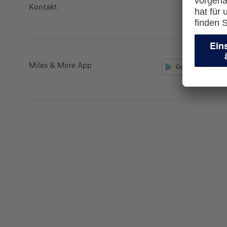
Kontakt
lufthansa.
Miles & More App
Kreditkarte beantrag
Suchen Sie eine Kreditkarte für die private oder 
Nutzung? Oder möchten Sie Kreditkarten für Ih