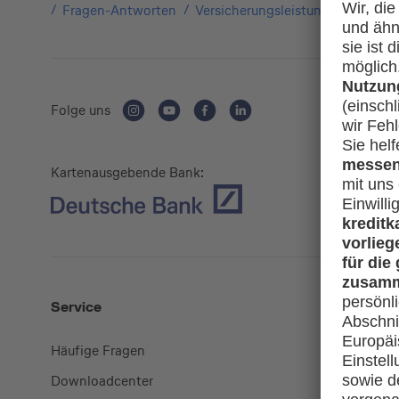
Fragen-Antworten
Versicherungsleistungen
Kann 
Folge uns
Kartenausgebende Bank:
Service
Mehr
Häufige Fragen
Kreditkart
Downloadcenter
miles-and