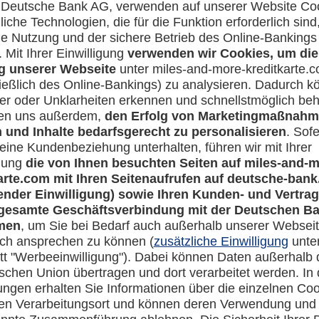
ich zu einer Miles & More MyFlex Credit Card Zusatzpakete hin
Rechtliches
en-Banking
Impressum
-more.com
Datenschutz