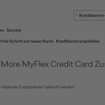
Direkt zur Hauptnavigation (Enter drücken)
Kreditkarten
Direkt zur Suche (Enter drücken)
Direkt zum Hauptinhalt (Enter drücken)
en
Service
tt für Schritt zur neuen Karte
Kreditkarte empfehlen
& More MyFlex Credit Card Z
n folgende Zusatzpakete* gebucht werden: