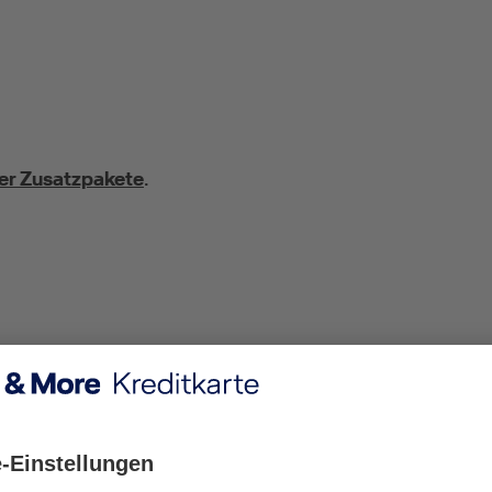
er Zusatzpakete
.