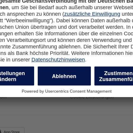
Rechtliches
en-Banking
Impressum
-more.com
Datenschutz
com
Cookie Einstellungen