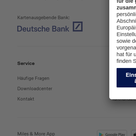
Kartenausgebende Bank:
Service
Mehr
Häufige Fragen
Kreditkart
Downloadcenter
miles-and
Kontakt
lufthansa.
Miles & More App