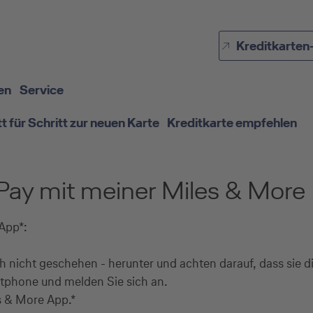
Direkt zur Hauptnavigation (Enter drücken)
Kreditkarten
Direkt zur Suche (Enter drücken)
Direkt zum Hauptinhalt (Enter drücken)
en
Service
tt für Schritt zur neuen Karte
Kreditkarte empfehlen
 Pay mit meiner Miles & More 
App*:
ch nicht geschehen - herunter und achten darauf, dass sie d
rtphone und melden Sie sich an.
s & More App.*